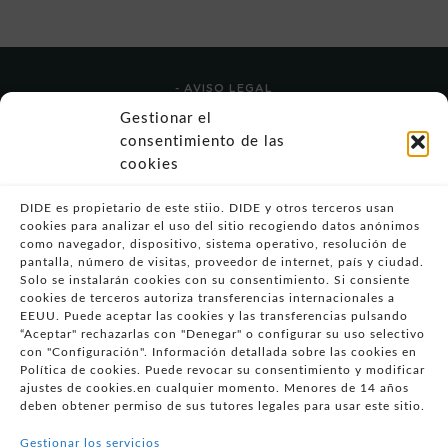
- AVISO LEGAL
- POLÍTICA DE USO
Gestionar el
- POLÍTICA DE PRIVACIDAD
consentimiento de las
- POLÍTICA DE COOKIES (UE)
cookies
- POLITICA DIVULGACION COORDINADA
VULNERABILIDADES
DIDE es propietario de este stiio. DIDE y otros terceros usan
cookies para analizar el uso del sitio recogiendo datos anónimos
- CONDICIONES PARTICULARES DE COMPRA
como navegador, dispositivo, sistema operativo, resolución de
pantalla, número de visitas, proveedor de internet, país y ciudad.
- GUÍA DE COMPRA
Solo se instalarán cookies con su consentimiento. Si consiente
- GUÍA DE PRIVACIDAD
cookies de terceros autoriza transferencias internacionales a
- DESISTIMIENTO
EEUU. Puede aceptar las cookies y las transferencias pulsando
“Aceptar" rechazarlas con "Denegar" o configurar su uso selectivo
- ATENCIÓN AL CLIENTE
con "Configuración". Información detallada sobre las cookies en
- QUEJAS Y RECLAMACIONES
Política de cookies. Puede revocar su consentimiento y modificar
ajustes de cookies.en cualquier momento. Menores de 14 años
- PRESENCIA EN MEDIOS
deben obtener permiso de sus tutores legales para usar este sitio.
- ÁREA DE PRENSA
Gestionar los servicios