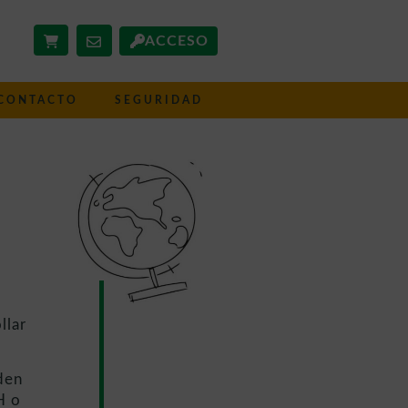
ACCESO
CONTACTO
SEGURIDAD
llar
den
H o