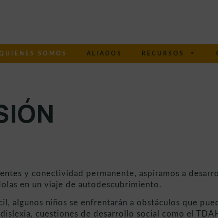
QUIENES SOMOS
ALIADOS
RECURSOS
SIÓN
entes y conectividad permanente, aspiramos a desarro
as en un viaje de autodescubrimiento.
cil, algunos niños se enfrentarán a obstáculos que pue
 dislexia, cuestiones de desarrollo social como el TDA