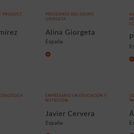
F PRODUCT
PRESIDENTA DEL GRUPO
A
GIORGETA
IN
C
mírez
Alina Giorgeta
P
España
E
EDAGÓGICA
EMPRESARIO EN EDUCACIÓN Y
LI
NUTRICIÓN
IN
Javier Cervera
Á
España
E