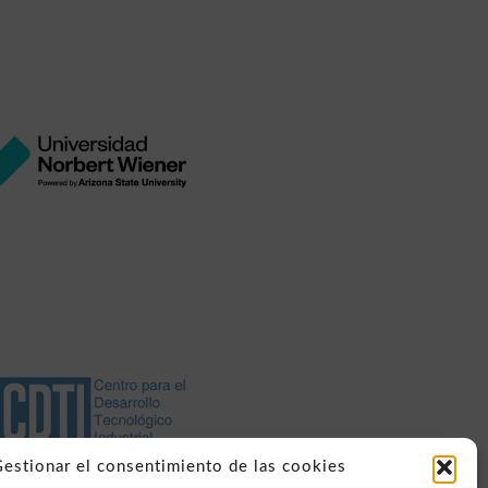
VER
en el aprendizaje.
ECTORA DE ESCUELA
 Dide que detectan barreras
ción científica de los 35
nabel Raymond
xico
Wiener
ersidad Norbert
a nivel mundial.
educativa
método de innovación
Dide
ciación para implementar
estionar el consentimiento de las cookies
CDTI