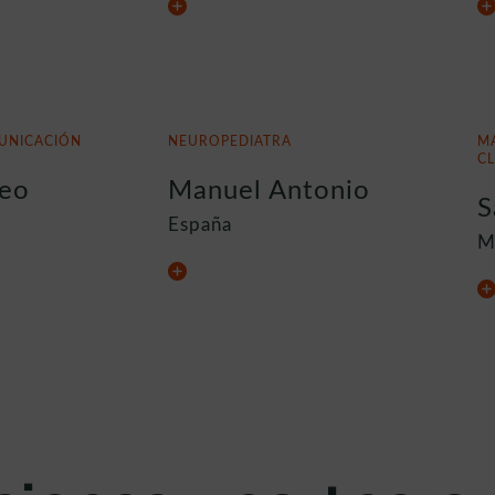
UNICACIÓN
NEUROPEDIATRA
M
CL
reo
Manuel Antonio
S
España
M