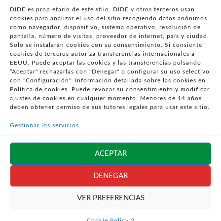
VULNERABILIDADES
DIDE es propietario de este stiio. DIDE y otros terceros usan
cookies para analizar el uso del sitio recogiendo datos anónimos
- CONDICIONES PARTICULARES DE COMPRA
como navegador, dispositivo, sistema operativo, resolución de
pantalla, número de visitas, proveedor de internet, país y ciudad.
- GUÍA DE COMPRA
Solo se instalarán cookies con su consentimiento. Si consiente
- GUÍA DE PRIVACIDAD
cookies de terceros autoriza transferencias internacionales a
- DESISTIMIENTO
EEUU. Puede aceptar las cookies y las transferencias pulsando
“Aceptar" rechazarlas con "Denegar" o configurar su uso selectivo
- ATENCIÓN AL CLIENTE
con "Configuración". Información detallada sobre las cookies en
- QUEJAS Y RECLAMACIONES
Política de cookies. Puede revocar su consentimiento y modificar
ajustes de cookies.en cualquier momento. Menores de 14 años
- PRESENCIA EN MEDIOS
deben obtener permiso de sus tutores legales para usar este sitio.
- ÁREA DE PRENSA
Gestionar los servicios
- BLOG EDUCATIVO
Síguenos en
ACEPTAR
redes sociales
DENEGAR
VER PREFERENCIAS
Cookie Policy 2