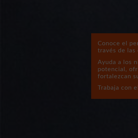
Conoce el per
través de las
Ayuda a los n
potencial, of
fortalezcan su
Trabaja con e