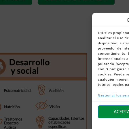
G
DIDE es propietar
analizar el uso 
dispositivo, sist
proveedor de inte
consentimiento. S
internacionales a
pulsando “Aceptar
con "Configuració
cookies. Puede r
cualquier moment
tutores legales pa
Gestionar los ser
ACEPT