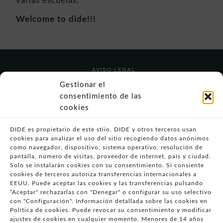
varias escuelas.
Welcome to dide!!!
- AVISO LEGAL
- POLÍTICA DE USO
Gestionar el
- POLÍTICA DE PRIVACIDAD
consentimiento de las
- POLÍTICA DE COOKIES (UE)
cookies
- POLITICA DIVULGACION COORDINADA
VULNERABILIDADES
DIDE es propietario de este stiio. DIDE y otros terceros usan
cookies para analizar el uso del sitio recogiendo datos anónimos
- CONDICIONES PARTICULARES DE COMPRA
como navegador, dispositivo, sistema operativo, resolución de
pantalla, número de visitas, proveedor de internet, país y ciudad.
- GUÍA DE COMPRA
Solo se instalarán cookies con su consentimiento. Si consiente
- GUÍA DE PRIVACIDAD
cookies de terceros autoriza transferencias internacionales a
- DESISTIMIENTO
EEUU. Puede aceptar las cookies y las transferencias pulsando
“Aceptar" rechazarlas con "Denegar" o configurar su uso selectivo
- ATENCIÓN AL CLIENTE
con "Configuración". Información detallada sobre las cookies en
- QUEJAS Y RECLAMACIONES
Política de cookies. Puede revocar su consentimiento y modificar
ajustes de cookies.en cualquier momento. Menores de 14 años