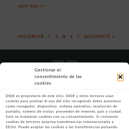
LEER MÁS >>
« ANTERIOR
1
2
3
4
5
SIGUIENTE »
- AVISO LEGAL
- POLÍTICA DE USO
Gestionar el
- POLÍTICA DE PRIVACIDAD
consentimiento de las
- POLÍTICA DE COOKIES (UE)
cookies
- POLITICA DIVULGACION COORDINADA
VULNERABILIDADES
DIDE es propietario de este stiio. DIDE y otros terceros usan
cookies para analizar el uso del sitio recogiendo datos anónimos
- CONDICIONES PARTICULARES DE COMPRA
como navegador, dispositivo, sistema operativo, resolución de
pantalla, número de visitas, proveedor de internet, país y ciudad.
- GUÍA DE COMPRA
Solo se instalarán cookies con su consentimiento. Si consiente
- GUÍA DE PRIVACIDAD
cookies de terceros autoriza transferencias internacionales a
- DESISTIMIENTO
EEUU. Puede aceptar las cookies y las transferencias pulsando