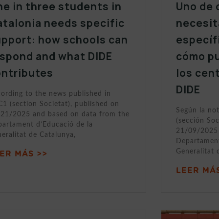
e in three students in
Uno de 
talonia needs specific
necesit
upport: how schools can
específ
espond and what DIDE
cómo p
ontributes
los cen
DIDE
ording to the news published in
1 (section Societat), published on
Según la no
21/2025 and based on data from the
(sección Soc
artament d’Educació de la
21/09/2025 
eralitat de Catalunya,
Departament
Generalitat 
ER MÁS >>
LEER MÁS