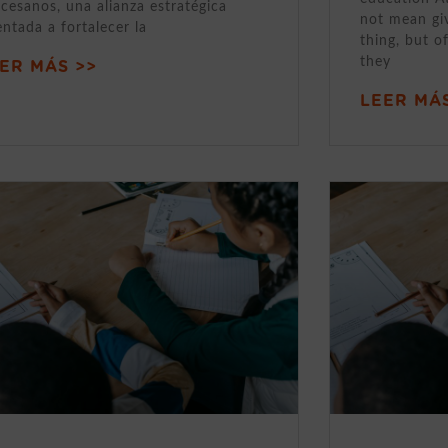
cesanos, una alianza estratégica
not mean gi
entada a fortalecer la
thing, but o
they
ER MÁS >>
LEER MÁS