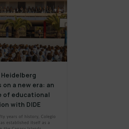
 Heidelberg
 on a new era: an
 of educational
ion with DIDE
fty years of history, Colegio
as established itself as a
n the Canary Islands.