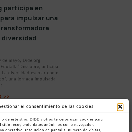
g participa en
 para impulsar una
transformadora
a diversidad
0 de mayo, Dide.org
 Edutalk “Descubre, anticipa
 La diversidad escolar como
ico”, una jornada impulsada
er
 >>
estionar el consentimiento de las cookies
io de este stiio. DIDE y otros terceros usan cookies para
del sitio recogiendo datos anónimos como navegador,
ema operativo, resolución de pantalla, número de visitas,