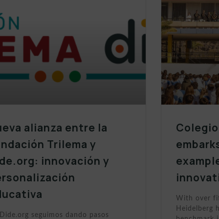
eva alianza entre la
Colegio
ndación Trilema y
embarks
de.org: innovación y
example
ersonalización
innovat
ducativa
With over fi
Heidelberg h
Dide.org seguimos dando pasos
benchmark i