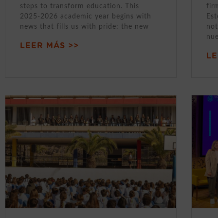
steps to transform education. This
fir
2025-2026 academic year begins with
Est
news that fills us with pride: the new
not
nue
LEER MÁS >>
LE