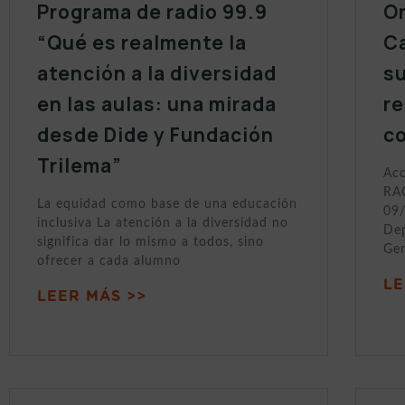
Programa de radio 99.9
On
“Qué es realmente la
Ca
atención a la diversidad
s
en las aulas: una mirada
r
desde Dide y Fundación
c
Trilema”
Acc
RAC
La equidad como base de una educación
09/
inclusiva La atención a la diversidad no
Dep
significa dar lo mismo a todos, sino
Gen
ofrecer a cada alumno
LE
LEER MÁS >>