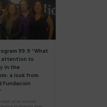
rogram 99.9 “What
y attention to
y in the
om: a look from
d Fundación
”
e basis of an inclusive
tention to diversity does