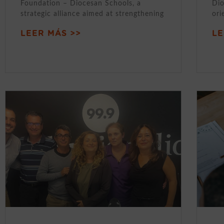
Foundation – Diocesan Schools, a
Dio
strategic alliance aimed at strengthening
ori
LEER MÁS >>
LE