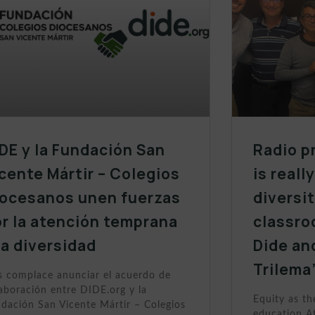
DE y la Fundación San
Radio p
cente Mártir – Colegios
is reall
iocesanos unen fuerzas
diversit
r la atención temprana
classro
la diversidad
Dide an
Trilema
 complace anunciar el acuerdo de
aboración entre DIDE.org y la
Equity as th
dación San Vicente Mártir – Colegios
education At