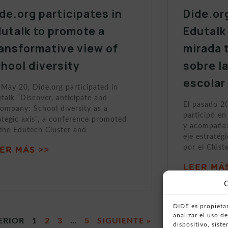
de.org participates in
Dide.or
utalk to promote a
Edutalk
ansformative view of
mirada 
hool diversity
sobre l
escolar
May 20, Dide.org participated in
talk “Discover, anticipate and
El pasado 2
ompany: School diversity as a
participó en
ategic axis”, a conference promoted
y acompaña:
the Edutech Cluster and
eje estratég
por el Clúst
ER MÁS >>
LEER MÁS
G
DIDE es propietar
analizar el uso 
ERIOR
1
2
3
…
5
SIGUIENTE »
dispositivo, sist