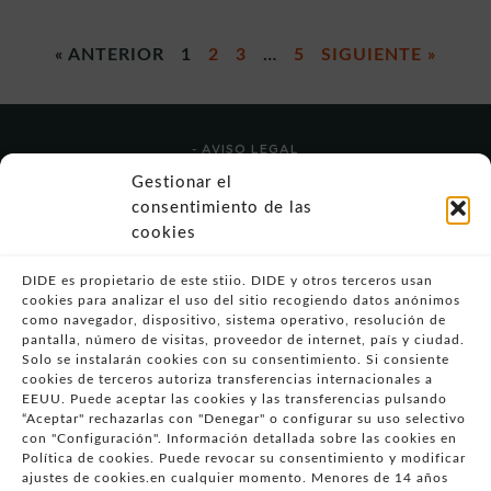
« ANTERIOR
1
2
3
…
5
SIGUIENTE »
- AVISO LEGAL
- POLÍTICA DE USO
Gestionar el
- POLÍTICA DE PRIVACIDAD
consentimiento de las
- POLÍTICA DE COOKIES (UE)
cookies
- POLITICA DIVULGACION COORDINADA
VULNERABILIDADES
DIDE es propietario de este stiio. DIDE y otros terceros usan
cookies para analizar el uso del sitio recogiendo datos anónimos
- CONDICIONES PARTICULARES DE COMPRA
como navegador, dispositivo, sistema operativo, resolución de
pantalla, número de visitas, proveedor de internet, país y ciudad.
- GUÍA DE COMPRA
Solo se instalarán cookies con su consentimiento. Si consiente
- GUÍA DE PRIVACIDAD
cookies de terceros autoriza transferencias internacionales a
- DESISTIMIENTO
EEUU. Puede aceptar las cookies y las transferencias pulsando
“Aceptar" rechazarlas con "Denegar" o configurar su uso selectivo
- ATENCIÓN AL CLIENTE
con "Configuración". Información detallada sobre las cookies en
- QUEJAS Y RECLAMACIONES
Política de cookies. Puede revocar su consentimiento y modificar
ajustes de cookies.en cualquier momento. Menores de 14 años