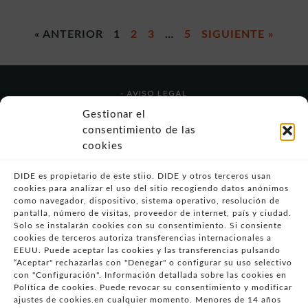
« ANTERIOR
1
2
3
…
5
SIGUIENTE »
- AVISO LEGAL
- POLÍTICA DE USO
Gestionar el
- POLÍTICA DE PRIVACIDAD
consentimiento de las
- POLÍTICA DE COOKIES (UE)
cookies
- POLITICA DIVULGACION COORDINADA
VULNERABILIDADES
DIDE es propietario de este stiio. DIDE y otros terceros usan
cookies para analizar el uso del sitio recogiendo datos anónimos
- CONDICIONES PARTICULARES DE COMPRA
como navegador, dispositivo, sistema operativo, resolución de
pantalla, número de visitas, proveedor de internet, país y ciudad.
- GUÍA DE COMPRA
Solo se instalarán cookies con su consentimiento. Si consiente
- GUÍA DE PRIVACIDAD
cookies de terceros autoriza transferencias internacionales a
- DESISTIMIENTO
EEUU. Puede aceptar las cookies y las transferencias pulsando
“Aceptar" rechazarlas con "Denegar" o configurar su uso selectivo
- ATENCIÓN AL CLIENTE
con "Configuración". Información detallada sobre las cookies en
- QUEJAS Y RECLAMACIONES
Política de cookies. Puede revocar su consentimiento y modificar
ajustes de cookies.en cualquier momento. Menores de 14 años