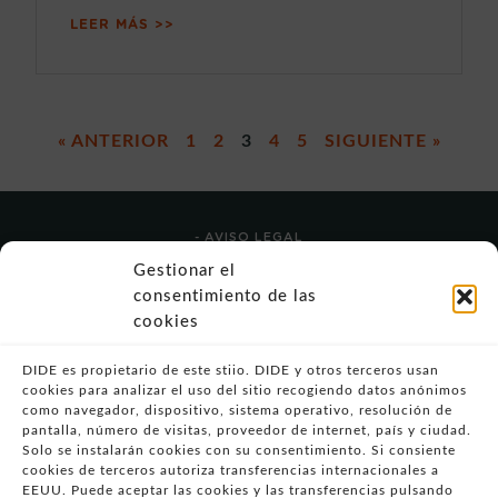
LEER MÁS >>
« ANTERIOR
1
2
3
4
5
SIGUIENTE »
- AVISO LEGAL
- POLÍTICA DE USO
Gestionar el
- POLÍTICA DE PRIVACIDAD
consentimiento de las
- POLÍTICA DE COOKIES (UE)
cookies
- POLITICA DIVULGACION COORDINADA
VULNERABILIDADES
DIDE es propietario de este stiio. DIDE y otros terceros usan
cookies para analizar el uso del sitio recogiendo datos anónimos
- CONDICIONES PARTICULARES DE COMPRA
como navegador, dispositivo, sistema operativo, resolución de
pantalla, número de visitas, proveedor de internet, país y ciudad.
- GUÍA DE COMPRA
Solo se instalarán cookies con su consentimiento. Si consiente
- GUÍA DE PRIVACIDAD
cookies de terceros autoriza transferencias internacionales a
- DESISTIMIENTO
EEUU. Puede aceptar las cookies y las transferencias pulsando