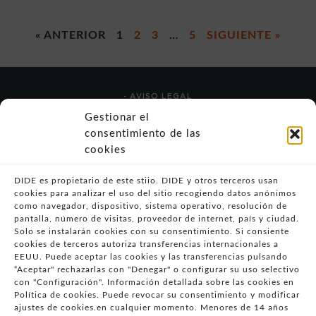
« ANTERIOR
1
2
3
…
5
SIGUIENTE »
- AVISO LEGAL
- POLÍTICA DE USO
Gestionar el
- POLÍTICA DE PRIVACIDAD
consentimiento de las
- POLÍTICA DE COOKIES (UE)
cookies
- POLITICA DIVULGACION COORDINADA
VULNERABILIDADES
DIDE es propietario de este stiio. DIDE y otros terceros usan
cookies para analizar el uso del sitio recogiendo datos anónimos
- CONDICIONES PARTICULARES DE COMPRA
como navegador, dispositivo, sistema operativo, resolución de
pantalla, número de visitas, proveedor de internet, país y ciudad.
- GUÍA DE COMPRA
Solo se instalarán cookies con su consentimiento. Si consiente
- GUÍA DE PRIVACIDAD
cookies de terceros autoriza transferencias internacionales a
- DESISTIMIENTO
EEUU. Puede aceptar las cookies y las transferencias pulsando
“Aceptar" rechazarlas con "Denegar" o configurar su uso selectivo
- ATENCIÓN AL CLIENTE
con "Configuración". Información detallada sobre las cookies en
- QUEJAS Y RECLAMACIONES
Política de cookies. Puede revocar su consentimiento y modificar
ajustes de cookies.en cualquier momento. Menores de 14 años