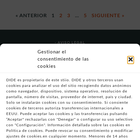
« ANTERIOR
1
2
3
…
5
SIGUIENTE »
- AVISO LEGAL
- POLÍTICA DE USO
Gestionar el
- POLÍTICA DE PRIVACIDAD
consentimiento de las
- POLÍTICA DE COOKIES (UE)
cookies
- POLITICA DIVULGACION COORDINADA
VULNERABILIDADES
DIDE es propietario de este stiio. DIDE y otros terceros usan
cookies para analizar el uso del sitio recogiendo datos anónimos
- CONDICIONES PARTICULARES DE COMPRA
como navegador, dispositivo, sistema operativo, resolución de
pantalla, número de visitas, proveedor de internet, país y ciudad.
- GUÍA DE COMPRA
Solo se instalarán cookies con su consentimiento. Si consiente
- GUÍA DE PRIVACIDAD
cookies de terceros autoriza transferencias internacionales a
- DESISTIMIENTO
EEUU. Puede aceptar las cookies y las transferencias pulsando
“Aceptar" rechazarlas con "Denegar" o configurar su uso selectivo
- ATENCIÓN AL CLIENTE
con "Configuración". Información detallada sobre las cookies en
- QUEJAS Y RECLAMACIONES
Política de cookies. Puede revocar su consentimiento y modificar
ajustes de cookies.en cualquier momento. Menores de 14 años