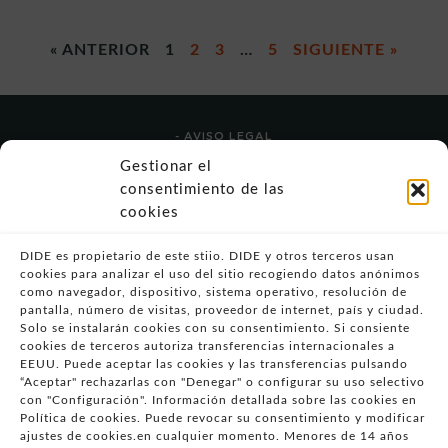
« ANTERIOR
1
2
3
…
5
SIGUIENTE »
- AVISO LEGAL
- POLÍTICA DE USO
Gestionar el
- POLÍTICA DE PRIVACIDAD
consentimiento de las
- POLÍTICA DE COOKIES (UE)
cookies
- POLITICA DIVULGACION COORDINADA
VULNERABILIDADES
DIDE es propietario de este stiio. DIDE y otros terceros usan
cookies para analizar el uso del sitio recogiendo datos anónimos
- CONDICIONES PARTICULARES DE COMPRA
como navegador, dispositivo, sistema operativo, resolución de
pantalla, número de visitas, proveedor de internet, país y ciudad.
- GUÍA DE COMPRA
Solo se instalarán cookies con su consentimiento. Si consiente
- GUÍA DE PRIVACIDAD
cookies de terceros autoriza transferencias internacionales a
- DESISTIMIENTO
EEUU. Puede aceptar las cookies y las transferencias pulsando
“Aceptar" rechazarlas con "Denegar" o configurar su uso selectivo
- ATENCIÓN AL CLIENTE
con "Configuración". Información detallada sobre las cookies en
- QUEJAS Y RECLAMACIONES
Política de cookies. Puede revocar su consentimiento y modificar
ajustes de cookies.en cualquier momento. Menores de 14 años