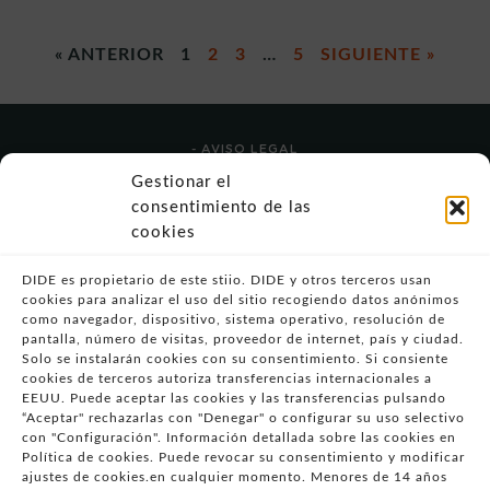
« ANTERIOR
1
2
3
…
5
SIGUIENTE »
- AVISO LEGAL
- POLÍTICA DE USO
Gestionar el
- POLÍTICA DE PRIVACIDAD
consentimiento de las
- POLÍTICA DE COOKIES (UE)
cookies
- POLITICA DIVULGACION COORDINADA
VULNERABILIDADES
DIDE es propietario de este stiio. DIDE y otros terceros usan
cookies para analizar el uso del sitio recogiendo datos anónimos
- CONDICIONES PARTICULARES DE COMPRA
como navegador, dispositivo, sistema operativo, resolución de
pantalla, número de visitas, proveedor de internet, país y ciudad.
- GUÍA DE COMPRA
Solo se instalarán cookies con su consentimiento. Si consiente
- GUÍA DE PRIVACIDAD
cookies de terceros autoriza transferencias internacionales a
- DESISTIMIENTO
EEUU. Puede aceptar las cookies y las transferencias pulsando
“Aceptar" rechazarlas con "Denegar" o configurar su uso selectivo
- ATENCIÓN AL CLIENTE
con "Configuración". Información detallada sobre las cookies en
- QUEJAS Y RECLAMACIONES
Política de cookies. Puede revocar su consentimiento y modificar
ajustes de cookies.en cualquier momento. Menores de 14 años