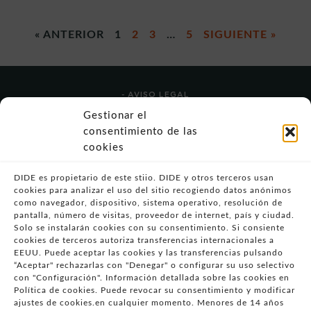
« ANTERIOR
1
2
3
…
5
SIGUIENTE »
- AVISO LEGAL
- POLÍTICA DE USO
Gestionar el
- POLÍTICA DE PRIVACIDAD
consentimiento de las
- POLÍTICA DE COOKIES (UE)
cookies
- POLITICA DIVULGACION COORDINADA
VULNERABILIDADES
DIDE es propietario de este stiio. DIDE y otros terceros usan
cookies para analizar el uso del sitio recogiendo datos anónimos
- CONDICIONES PARTICULARES DE COMPRA
como navegador, dispositivo, sistema operativo, resolución de
pantalla, número de visitas, proveedor de internet, país y ciudad.
- GUÍA DE COMPRA
Solo se instalarán cookies con su consentimiento. Si consiente
- GUÍA DE PRIVACIDAD
cookies de terceros autoriza transferencias internacionales a
- DESISTIMIENTO
EEUU. Puede aceptar las cookies y las transferencias pulsando
“Aceptar" rechazarlas con "Denegar" o configurar su uso selectivo
- ATENCIÓN AL CLIENTE
con "Configuración". Información detallada sobre las cookies en
- QUEJAS Y RECLAMACIONES
Política de cookies. Puede revocar su consentimiento y modificar
ajustes de cookies.en cualquier momento. Menores de 14 años