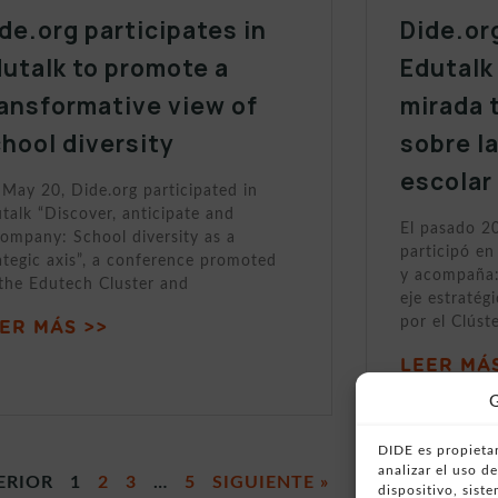
de.org participates in
Dide.or
utalk to promote a
Edutalk
ansformative view of
mirada 
hool diversity
sobre l
escolar
May 20, Dide.org participated in
talk “Discover, anticipate and
El pasado 2
ompany: School diversity as a
participó en
ategic axis”, a conference promoted
y acompaña:
the Edutech Cluster and
eje estratég
por el Clúst
ER MÁS >>
LEER MÁS
G
DIDE es propietar
analizar el uso 
ERIOR
1
2
3
…
5
SIGUIENTE »
dispositivo, sist