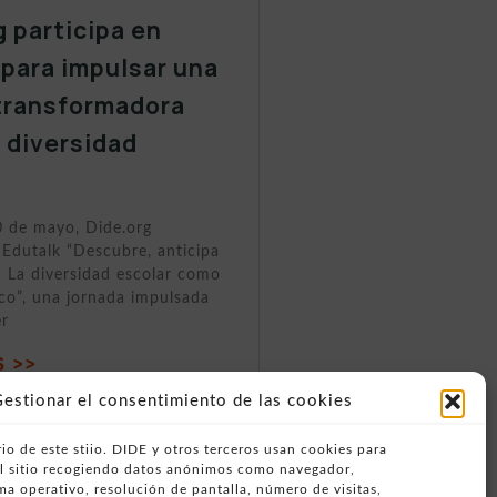
g participa en
 para impulsar una
transformadora
a diversidad
0 de mayo, Dide.org
 Edutalk “Descubre, anticipa
 La diversidad escolar como
ico”, una jornada impulsada
er
 >>
estionar el consentimiento de las cookies
io de este stiio. DIDE y otros terceros usan cookies para
del sitio recogiendo datos anónimos como navegador,
ema operativo, resolución de pantalla, número de visitas,