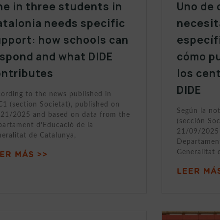
e in three students in
Uno de 
talonia needs specific
necesit
upport: how schools can
específ
espond and what DIDE
cómo p
ontributes
los cen
DIDE
ording to the news published in
1 (section Societat), published on
Según la no
21/2025 and based on data from the
(sección Soc
artament d’Educació de la
21/09/2025 
eralitat de Catalunya,
Departament
Generalitat 
ER MÁS >>
LEER MÁS