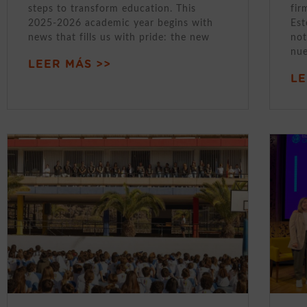
steps to transform education. This
fir
2025-2026 academic year begins with
Est
news that fills us with pride: the new
not
nue
LEER MÁS >>
LE