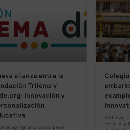
eva alianza entre la
Colegio
ndación Trilema y
embarks
de.org: innovación y
example
ersonalización
innovat
ducativa
With over fi
Heidelberg h
Dide.org seguimos dando pasos
benchmark i