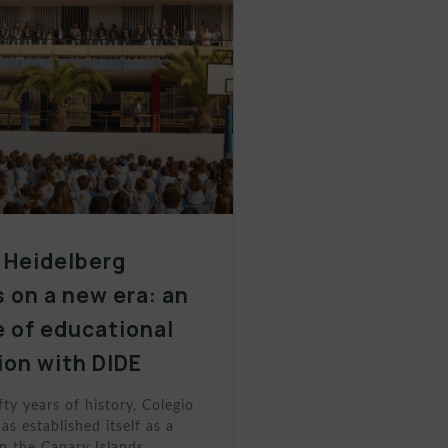
 Heidelberg
 on a new era: an
 of educational
ion with DIDE
fty years of history, Colegio
as established itself as a
n the Canary Islands.