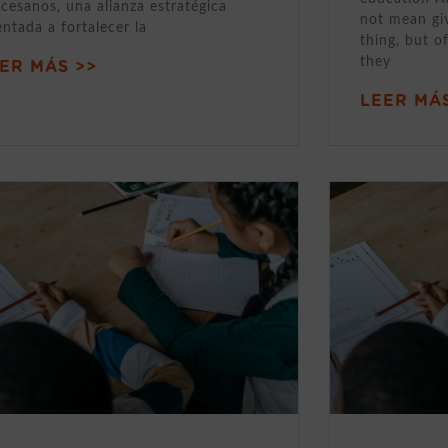
cesanos, una alianza estratégica
not mean gi
entada a fortalecer la
thing, but o
they
ER MÁS >>
LEER MÁS