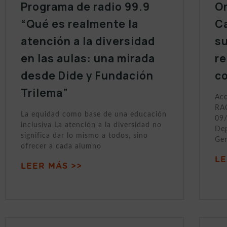
Programa de radio 99.9
On
“Qué es realmente la
Ca
atención a la diversidad
s
en las aulas: una mirada
r
desde Dide y Fundación
c
Trilema”
Acc
RAC
La equidad como base de una educación
09/
inclusiva La atención a la diversidad no
Dep
significa dar lo mismo a todos, sino
Gen
ofrecer a cada alumno
LE
LEER MÁS >>