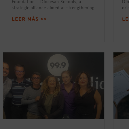
Foundation – Diocesan Schools, a
Dio
strategic alliance aimed at strengthening
ori
LEER MÁS >>
LE