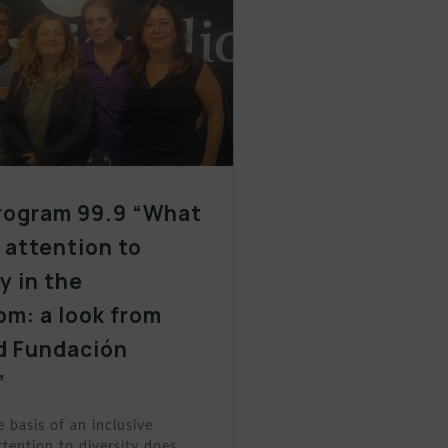
rogram 99.9 “What
y attention to
y in the
om: a look from
d Fundación
”
e basis of an inclusive
tention to diversity does