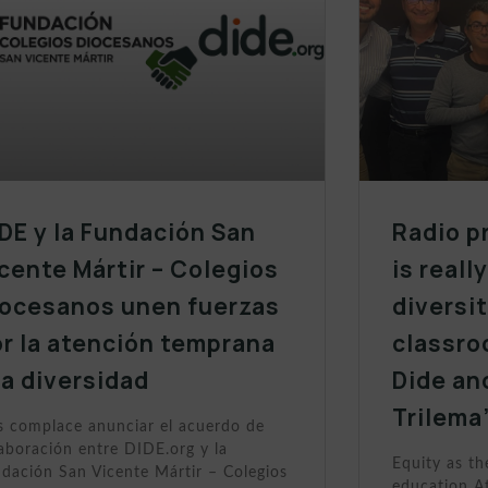
DE y la Fundación San
Radio p
cente Mártir – Colegios
is reall
iocesanos unen fuerzas
diversit
r la atención temprana
classro
la diversidad
Dide an
Trilema
 complace anunciar el acuerdo de
aboración entre DIDE.org y la
Equity as th
dación San Vicente Mártir – Colegios
education At