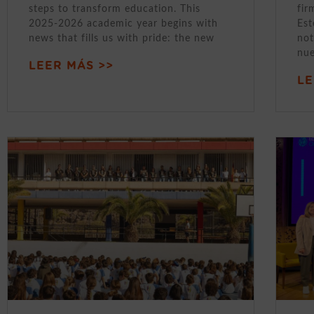
steps to transform education. This
fir
2025-2026 academic year begins with
Est
news that fills us with pride: the new
not
nue
LEER MÁS >>
LE