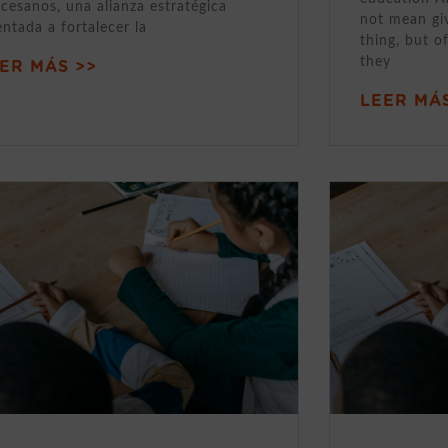
cesanos, una alianza estratégica
not mean gi
entada a fortalecer la
thing, but o
they
ER MÁS >>
LEER MÁS