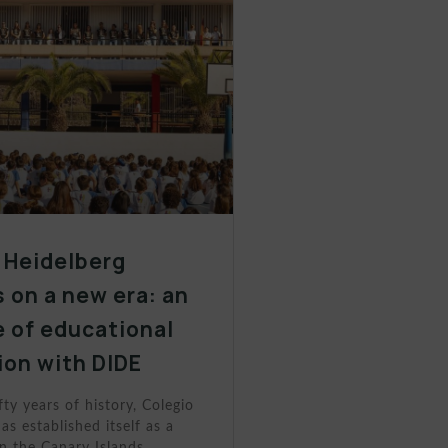
 Heidelberg
 on a new era: an
 of educational
ion with DIDE
fty years of history, Colegio
as established itself as a
n the Canary Islands.