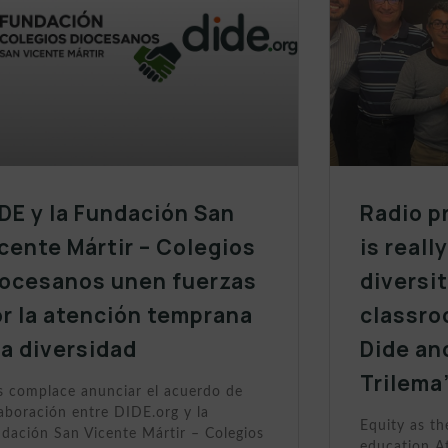
DE y la Fundación San
Radio p
cente Mártir – Colegios
is reall
iocesanos unen fuerzas
diversit
r la atención temprana
classro
la diversidad
Dide an
Trilema
 complace anunciar el acuerdo de
aboración entre DIDE.org y la
Equity as th
dación San Vicente Mártir – Colegios
education At