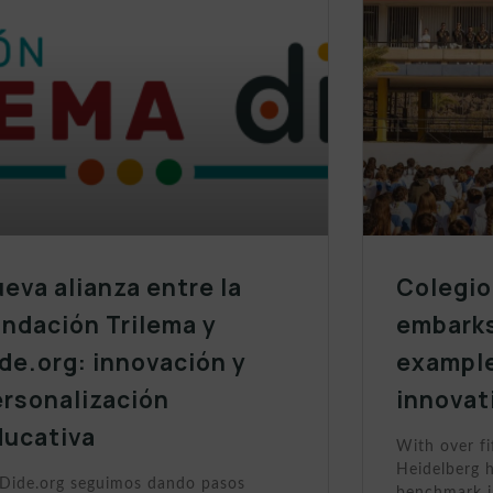
eva alianza entre la
Colegio
ndación Trilema y
embarks
de.org: innovación y
example
ersonalización
innovat
ducativa
With over fi
Heidelberg h
Dide.org seguimos dando pasos
benchmark i