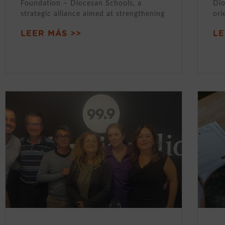
Foundation – Diocesan Schools, a
Dio
strategic alliance aimed at strengthening
ori
LEER MÁS >>
LE