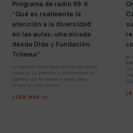
Programa de radio 99.9
On
“Qué es realmente la
Ca
atención a la diversidad
s
en las aulas: una mirada
r
desde Dide y Fundación
c
Trilema”
Acc
RAC
La equidad como base de una educación
09/
inclusiva La atención a la diversidad no
Dep
significa dar lo mismo a todos, sino
Gen
ofrecer a cada alumno
LE
LEER MÁS >>