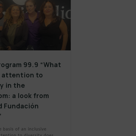
rogram 99.9 “What
y attention to
y in the
om: a look from
d Fundación
”
e basis of an inclusive
tention to diversity does