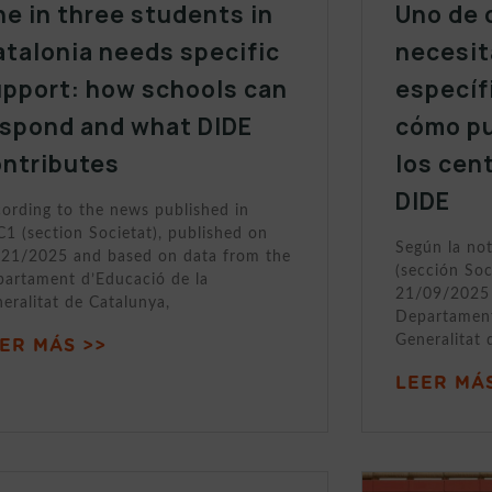
e in three students in
Uno de 
talonia needs specific
necesit
upport: how schools can
específ
espond and what DIDE
cómo p
ontributes
los cen
DIDE
ording to the news published in
1 (section Societat), published on
Según la no
21/2025 and based on data from the
(sección Soc
artament d’Educació de la
21/09/2025 
eralitat de Catalunya,
Departament
Generalitat 
ER MÁS >>
LEER MÁS