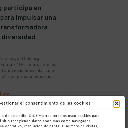
g participa en
 para impulsar una
transformadora
a diversidad
0 de mayo, Dide.org
 Edutalk “Descubre, anticipa
 La diversidad escolar como
ico”, una jornada impulsada
er
 >>
estionar el consentimiento de las cookies
io de este stiio. DIDE y otros terceros usan cookies para
del sitio recogiendo datos anónimos como navegador,
ema operativo, resolución de pantalla, número de visitas,