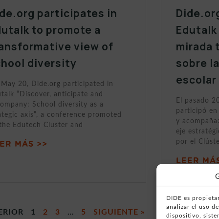
de.org participates in
Dide.or
utalk to promote a
Edutalk
ansformative view of
mirada 
hool diversity
sobre l
escolar
May 20, Dide.org participated in
talk “Discover, anticipate and
El pasado 2
ompany: School diversity as a
participó en
ategic axis”, a conference promoted
y acompaña:
the Edutech Cluster and
eje estratég
por el Clúst
ER MÁS >>
LEER MÁS
G
DIDE es propietar
analizar el uso 
ERIOR
1
2
3
…
5
SIGUIENTE »
dispositivo, sist