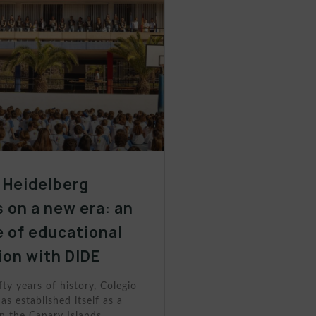
 Heidelberg
 on a new era: an
 of educational
ion with DIDE
fty years of history, Colegio
as established itself as a
n the Canary Islands.