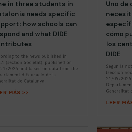
e in three students in
Uno de 
talonia needs specific
necesit
upport: how schools can
específ
espond and what DIDE
cómo p
ontributes
los cen
DIDE
ording to the news published in
1 (section Societat), published on
Según la no
21/2025 and based on data from the
(sección Soc
artament d’Educació de la
21/09/2025 
eralitat de Catalunya,
Departament
Generalitat 
ER MÁS >>
LEER MÁS