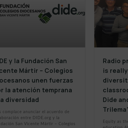
DE y la Fundación San
Radio p
cente Mártir – Colegios
is reall
iocesanos unen fuerzas
diversit
r la atención temprana
classro
la diversidad
Dide an
Trilema
 complace anunciar el acuerdo de
aboración entre DIDE.org y la
Equity as th
dación San Vicente Mártir – Colegios
education At