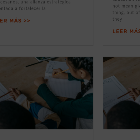
cesanos, una alianza estratégica
not mean gi
entada a fortalecer la
thing, but o
they
ER MÁS >>
LEER MÁS