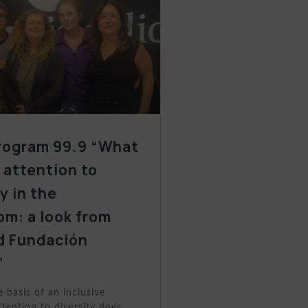
rogram 99.9 “What
y attention to
y in the
om: a look from
d Fundación
”
e basis of an inclusive
tention to diversity does