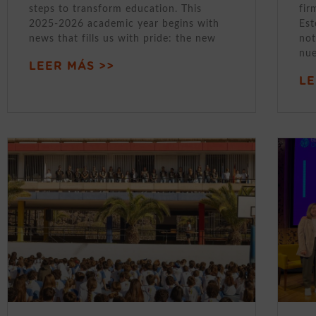
steps to transform education. This
fir
2025-2026 academic year begins with
Est
news that fills us with pride: the new
not
nue
LEER MÁS >>
LE