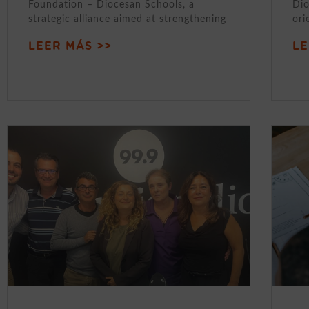
Foundation – Diocesan Schools, a
Dio
strategic alliance aimed at strengthening
ori
LEER MÁS >>
LE