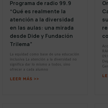
Programa de radio 99.9
On
“Qué es realmente la
Ca
atención a la diversidad
s
en las aulas: una mirada
r
desde Dide y Fundación
c
Trilema”
Acc
RAC
La equidad como base de una educación
09/
inclusiva La atención a la diversidad no
Dep
significa dar lo mismo a todos, sino
Gen
ofrecer a cada alumno
LE
LEER MÁS >>