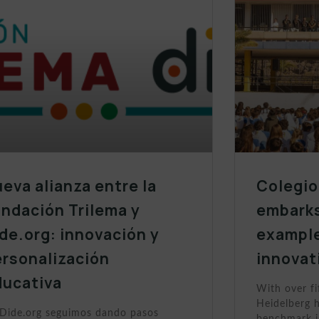
eva alianza entre la
Colegio
ndación Trilema y
embarks
de.org: innovación y
example
ersonalización
innovat
ducativa
With over fi
Heidelberg h
Dide.org seguimos dando pasos
benchmark i