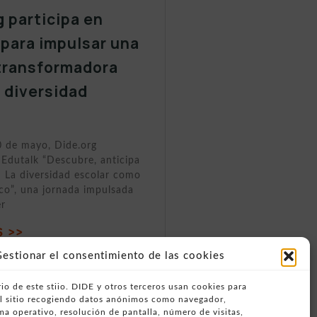
g participa en
 para impulsar una
transformadora
a diversidad
0 de mayo, Dide.org
 Edutalk “Descubre, anticipa
 La diversidad escolar como
ico”, una jornada impulsada
er
 >>
estionar el consentimiento de las cookies
io de este stiio. DIDE y otros terceros usan cookies para
del sitio recogiendo datos anónimos como navegador,
ema operativo, resolución de pantalla, número de visitas,