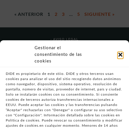
« ANTERIOR
1
2
3
…
5
SIGUIENTE »
- AVISO LEGAL
- POLÍTICA DE USO
Gestionar el
- POLÍTICA DE PRIVACIDAD
consentimiento de las
- POLÍTICA DE COOKIES (UE)
cookies
- POLITICA DIVULGACION COORDINADA
VULNERABILIDADES
DIDE es propietario de este stiio. DIDE y otros terceros usan
cookies para analizar el uso del sitio recogiendo datos anónimos
- CONDICIONES PARTICULARES DE COMPRA
como navegador, dispositivo, sistema operativo, resolución de
pantalla, número de visitas, proveedor de internet, país y ciudad.
- GUÍA DE COMPRA
Solo se instalarán cookies con su consentimiento. Si consiente
- GUÍA DE PRIVACIDAD
cookies de terceros autoriza transferencias internacionales a
- DESISTIMIENTO
EEUU. Puede aceptar las cookies y las transferencias pulsando
“Aceptar" rechazarlas con "Denegar" o configurar su uso selectivo
- ATENCIÓN AL CLIENTE
con "Configuración". Información detallada sobre las cookies en
- QUEJAS Y RECLAMACIONES
Política de cookies. Puede revocar su consentimiento y modificar
ajustes de cookies.en cualquier momento. Menores de 14 años