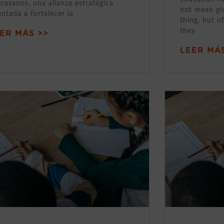
cesanos, una alianza estratégica
not mean gi
entada a fortalecer la
thing, but o
they
ER MÁS >>
LEER MÁS