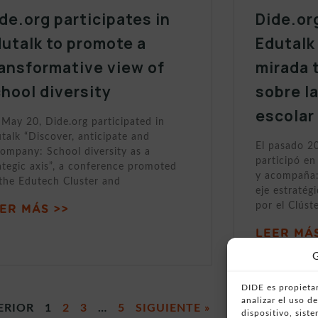
de.org participates in
Dide.or
utalk to promote a
Edutalk
ansformative view of
mirada 
hool diversity
sobre l
escolar
May 20, Dide.org participated in
talk “Discover, anticipate and
El pasado 2
ompany: School diversity as a
participó en
ategic axis”, a conference promoted
y acompaña:
the Edutech Cluster and
eje estratég
por el Clúst
ER MÁS >>
LEER MÁS
G
DIDE es propietar
analizar el uso 
ERIOR
1
2
3
…
5
SIGUIENTE »
dispositivo, sist