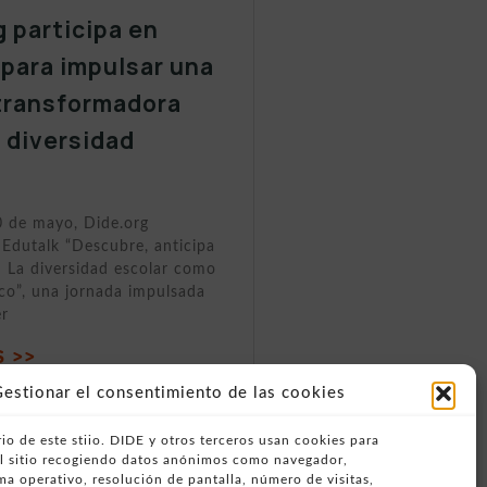
g participa en
 para impulsar una
transformadora
a diversidad
0 de mayo, Dide.org
 Edutalk “Descubre, anticipa
 La diversidad escolar como
ico”, una jornada impulsada
er
 >>
estionar el consentimiento de las cookies
io de este stiio. DIDE y otros terceros usan cookies para
del sitio recogiendo datos anónimos como navegador,
ema operativo, resolución de pantalla, número de visitas,