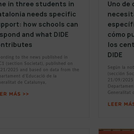
e in three students in
Uno de 
talonia needs specific
necesit
upport: how schools can
específ
espond and what DIDE
cómo p
ontributes
los cen
DIDE
ording to the news published in
1 (section Societat), published on
Según la no
21/2025 and based on data from the
(sección Soc
artament d’Educació de la
21/09/2025 
eralitat de Catalunya,
Departament
Generalitat 
ER MÁS >>
LEER MÁS