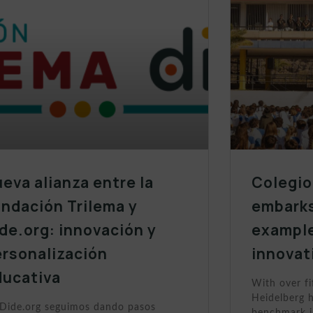
eva alianza entre la
Colegio
ndación Trilema y
embarks
de.org: innovación y
example
ersonalización
innovat
ducativa
With over fi
Heidelberg h
Dide.org seguimos dando pasos
benchmark i