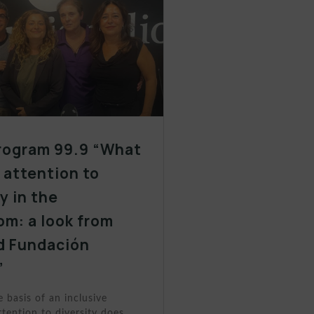
rogram 99.9 “What
y attention to
y in the
om: a look from
d Fundación
”
e basis of an inclusive
tention to diversity does