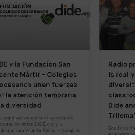
DE y la Fundación San
Radio p
cente Mártir – Colegios
is reall
iocesanos unen fuerzas
diversit
r la atención temprana
classro
la diversidad
Dide an
Trilema
 complace anunciar el acuerdo de
aboración entre DIDE.org y la
Equity as th
dación San Vicente Mártir – Colegios
education At