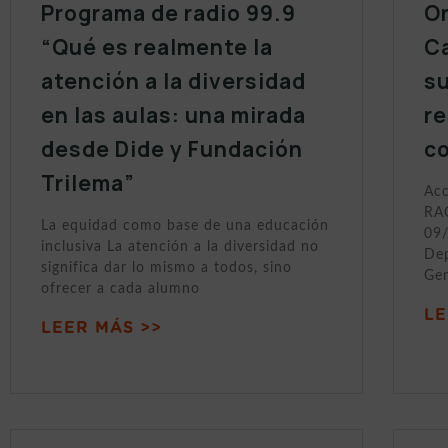
Programa de radio 99.9
On
“Qué es realmente la
Ca
atención a la diversidad
s
en las aulas: una mirada
r
desde Dide y Fundación
c
Trilema”
Acc
RAC
La equidad como base de una educación
09/
inclusiva La atención a la diversidad no
Dep
significa dar lo mismo a todos, sino
Gen
ofrecer a cada alumno
LE
LEER MÁS >>