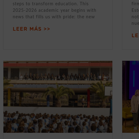
steps to transform education. This
fir
2025-2026 academic year begins with
Est
news that fills us with pride: the new
not
nue
LEER MÁS >>
LE