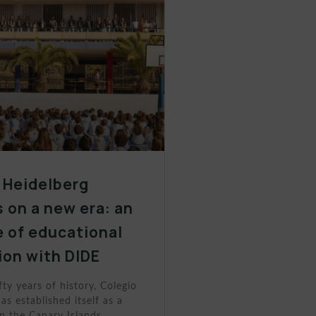
 Heidelberg
 on a new era: an
 of educational
ion with DIDE
fty years of history, Colegio
as established itself as a
n the Canary Islands.