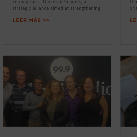
Foundation – Diocesan Schools, a
Dio
strategic alliance aimed at strengthening
ori
LEER MÁS >>
LE