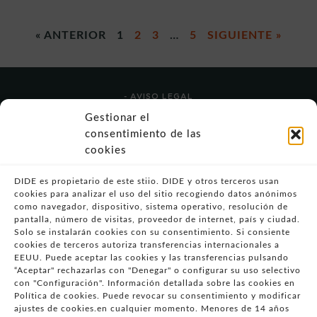
« ANTERIOR
1
2
3
…
5
SIGUIENTE »
- AVISO LEGAL
- POLÍTICA DE USO
Gestionar el
- POLÍTICA DE PRIVACIDAD
consentimiento de las
- POLÍTICA DE COOKIES (UE)
cookies
- POLITICA DIVULGACION COORDINADA
VULNERABILIDADES
DIDE es propietario de este stiio. DIDE y otros terceros usan
cookies para analizar el uso del sitio recogiendo datos anónimos
- CONDICIONES PARTICULARES DE COMPRA
como navegador, dispositivo, sistema operativo, resolución de
pantalla, número de visitas, proveedor de internet, país y ciudad.
- GUÍA DE COMPRA
Solo se instalarán cookies con su consentimiento. Si consiente
- GUÍA DE PRIVACIDAD
cookies de terceros autoriza transferencias internacionales a
- DESISTIMIENTO
EEUU. Puede aceptar las cookies y las transferencias pulsando
“Aceptar" rechazarlas con "Denegar" o configurar su uso selectivo
- ATENCIÓN AL CLIENTE
con "Configuración". Información detallada sobre las cookies en
- QUEJAS Y RECLAMACIONES
Política de cookies. Puede revocar su consentimiento y modificar
ajustes de cookies.en cualquier momento. Menores de 14 años