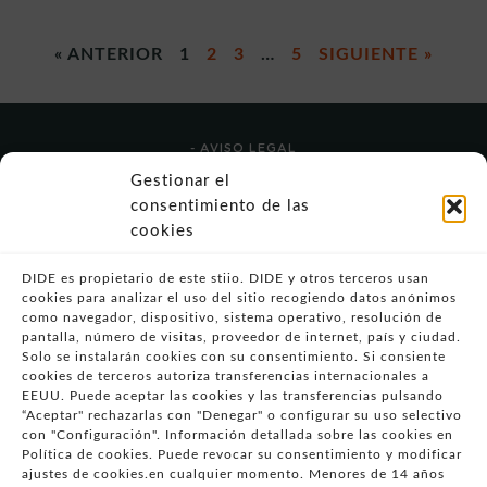
« ANTERIOR
1
2
3
…
5
SIGUIENTE »
- AVISO LEGAL
- POLÍTICA DE USO
Gestionar el
- POLÍTICA DE PRIVACIDAD
consentimiento de las
- POLÍTICA DE COOKIES (UE)
cookies
- POLITICA DIVULGACION COORDINADA
VULNERABILIDADES
DIDE es propietario de este stiio. DIDE y otros terceros usan
cookies para analizar el uso del sitio recogiendo datos anónimos
- CONDICIONES PARTICULARES DE COMPRA
como navegador, dispositivo, sistema operativo, resolución de
pantalla, número de visitas, proveedor de internet, país y ciudad.
- GUÍA DE COMPRA
Solo se instalarán cookies con su consentimiento. Si consiente
- GUÍA DE PRIVACIDAD
cookies de terceros autoriza transferencias internacionales a
- DESISTIMIENTO
EEUU. Puede aceptar las cookies y las transferencias pulsando
“Aceptar" rechazarlas con "Denegar" o configurar su uso selectivo
- ATENCIÓN AL CLIENTE
con "Configuración". Información detallada sobre las cookies en
- QUEJAS Y RECLAMACIONES
Política de cookies. Puede revocar su consentimiento y modificar
ajustes de cookies.en cualquier momento. Menores de 14 años