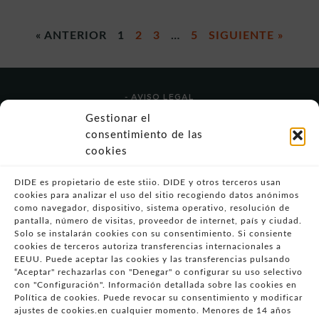
« ANTERIOR
1
2
3
…
5
SIGUIENTE »
- AVISO LEGAL
- POLÍTICA DE USO
Gestionar el
- POLÍTICA DE PRIVACIDAD
consentimiento de las
- POLÍTICA DE COOKIES (UE)
cookies
- POLITICA DIVULGACION COORDINADA
VULNERABILIDADES
DIDE es propietario de este stiio. DIDE y otros terceros usan
cookies para analizar el uso del sitio recogiendo datos anónimos
- CONDICIONES PARTICULARES DE COMPRA
como navegador, dispositivo, sistema operativo, resolución de
pantalla, número de visitas, proveedor de internet, país y ciudad.
- GUÍA DE COMPRA
Solo se instalarán cookies con su consentimiento. Si consiente
- GUÍA DE PRIVACIDAD
cookies de terceros autoriza transferencias internacionales a
- DESISTIMIENTO
EEUU. Puede aceptar las cookies y las transferencias pulsando
“Aceptar" rechazarlas con "Denegar" o configurar su uso selectivo
- ATENCIÓN AL CLIENTE
con "Configuración". Información detallada sobre las cookies en
- QUEJAS Y RECLAMACIONES
Política de cookies. Puede revocar su consentimiento y modificar
ajustes de cookies.en cualquier momento. Menores de 14 años