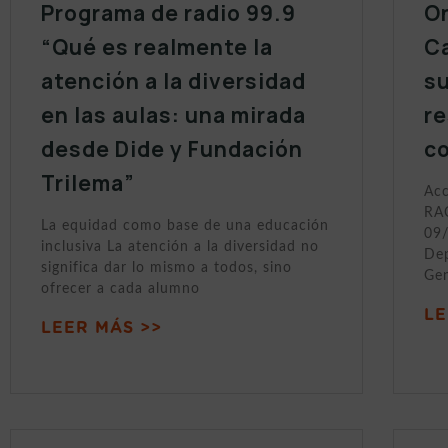
Programa de radio 99.9
On
“Qué es realmente la
Ca
atención a la diversidad
s
en las aulas: una mirada
r
desde Dide y Fundación
c
Trilema”
Acc
RAC
La equidad como base de una educación
09/
inclusiva La atención a la diversidad no
Dep
significa dar lo mismo a todos, sino
Gen
ofrecer a cada alumno
LE
LEER MÁS >>