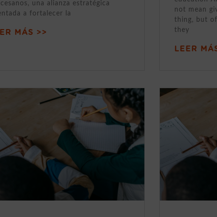
cesanos, una alianza estratégica
not mean gi
entada a fortalecer la
thing, but o
they
ER MÁS >>
LEER MÁS