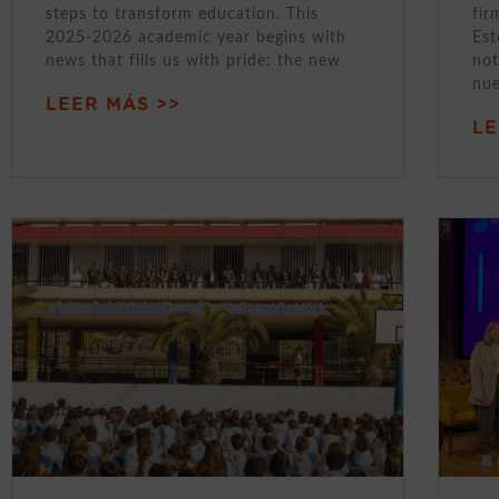
steps to transform education. This
fir
2025-2026 academic year begins with
Est
news that fills us with pride: the new
not
nue
LEER MÁS >>
LE