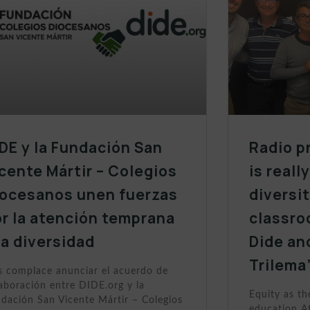
DE y la Fundación San
Radio p
cente Mártir – Colegios
is reall
iocesanos unen fuerzas
diversit
r la atención temprana
classro
la diversidad
Dide an
Trilema
 complace anunciar el acuerdo de
aboración entre DIDE.org y la
Equity as th
dación San Vicente Mártir – Colegios
education At