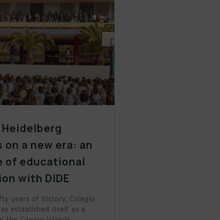
 Heidelberg
 on a new era: an
 of educational
ion with DIDE
fty years of history, Colegio
as established itself as a
n the Canary Islands.