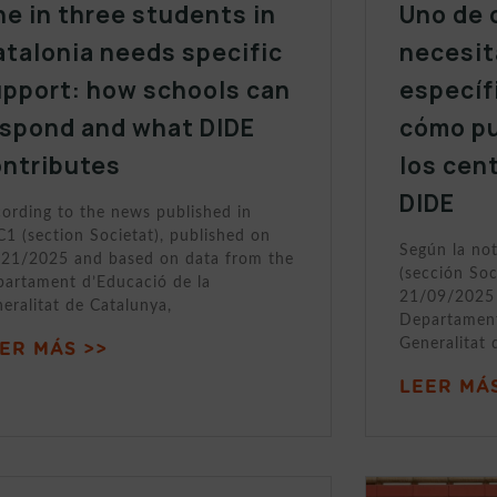
e in three students in
Uno de 
talonia needs specific
necesit
upport: how schools can
específ
espond and what DIDE
cómo p
ontributes
los cen
DIDE
ording to the news published in
1 (section Societat), published on
Según la no
21/2025 and based on data from the
(sección Soc
artament d’Educació de la
21/09/2025 
eralitat de Catalunya,
Departament
Generalitat 
ER MÁS >>
LEER MÁS