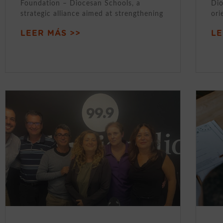
Foundation – Diocesan Schools, a
Dio
strategic alliance aimed at strengthening
ori
LEER MÁS >>
LE