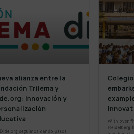
eva alianza entre la
Colegio
ndación Trilema y
embarks
de.org: innovación y
example
ersonalización
innovat
ducativa
With over fi
Heidelberg h
Dide.org seguimos dando pasos
benchmark i