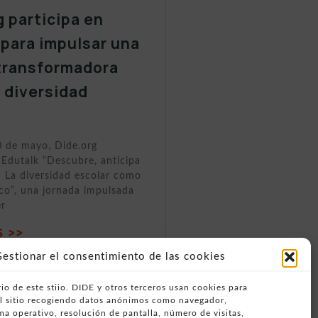
g participa en
 para impulsar una
transformadora
a diversidad
0 de mayo, Dide.org
 Edutalk “Descubre, anticipa
 La diversidad escolar como
ico”, una jornada impulsada
er
 >>
estionar el consentimiento de las cookies
io de este stiio. DIDE y otros terceros usan cookies para
del sitio recogiendo datos anónimos como navegador,
ema operativo, resolución de pantalla, número de visitas,