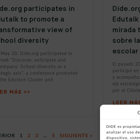
de.org participates in
Dide.or
utalk to promote a
Edutalk
ansformative view of
mirada 
hool diversity
sobre l
escolar
May 20, Dide.org participated in
talk “Discover, anticipate and
El pasado 2
ompany: School diversity as a
participó en
ategic axis”, a conference promoted
y acompaña:
the Edutech Cluster and
eje estratég
por el Clúst
ER MÁS >>
LEER MÁS
G
DIDE es propietar
analizar el uso 
ERIOR
1
2
3
…
5
SIGUIENTE »
dispositivo, sist