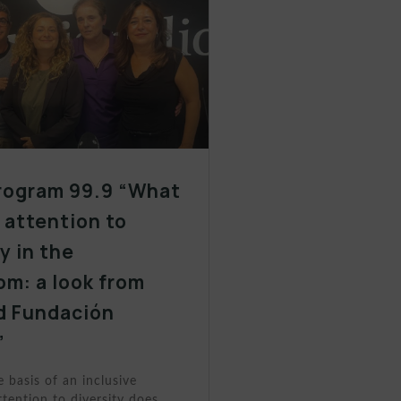
rogram 99.9 “What
y attention to
y in the
om: a look from
d Fundación
”
e basis of an inclusive
tention to diversity does