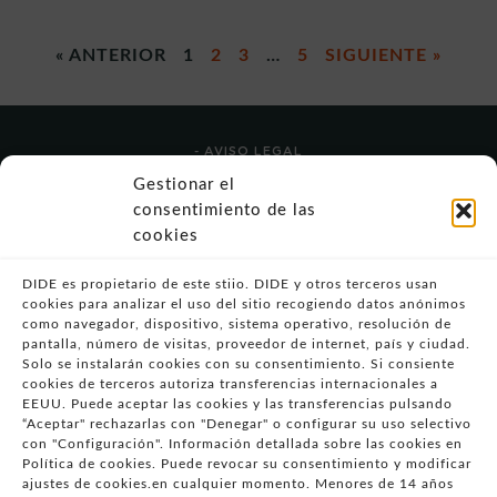
« ANTERIOR
1
2
3
…
5
SIGUIENTE »
- AVISO LEGAL
- POLÍTICA DE USO
Gestionar el
- POLÍTICA DE PRIVACIDAD
consentimiento de las
- POLÍTICA DE COOKIES (UE)
cookies
- POLITICA DIVULGACION COORDINADA
VULNERABILIDADES
DIDE es propietario de este stiio. DIDE y otros terceros usan
cookies para analizar el uso del sitio recogiendo datos anónimos
- CONDICIONES PARTICULARES DE COMPRA
como navegador, dispositivo, sistema operativo, resolución de
pantalla, número de visitas, proveedor de internet, país y ciudad.
- GUÍA DE COMPRA
Solo se instalarán cookies con su consentimiento. Si consiente
- GUÍA DE PRIVACIDAD
cookies de terceros autoriza transferencias internacionales a
- DESISTIMIENTO
EEUU. Puede aceptar las cookies y las transferencias pulsando
“Aceptar" rechazarlas con "Denegar" o configurar su uso selectivo
- ATENCIÓN AL CLIENTE
con "Configuración". Información detallada sobre las cookies en
- QUEJAS Y RECLAMACIONES
Política de cookies. Puede revocar su consentimiento y modificar
ajustes de cookies.en cualquier momento. Menores de 14 años