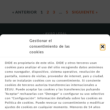
« ANTERIOR
1
2
3
…
5
SIGUIENTE »
- AVISO LEGAL
- POLÍTICA DE USO
Gestionar el
- POLÍTICA DE PRIVACIDAD
consentimiento de las
- POLÍTICA DE COOKIES (UE)
cookies
- POLITICA DIVULGACION COORDINADA
VULNERABILIDADES
DIDE es propietario de este stiio. DIDE y otros terceros usan
cookies para analizar el uso del sitio recogiendo datos anónimos
- CONDICIONES PARTICULARES DE COMPRA
como navegador, dispositivo, sistema operativo, resolución de
pantalla, número de visitas, proveedor de internet, país y ciudad.
- GUÍA DE COMPRA
Solo se instalarán cookies con su consentimiento. Si consiente
- GUÍA DE PRIVACIDAD
cookies de terceros autoriza transferencias internacionales a
- DESISTIMIENTO
EEUU. Puede aceptar las cookies y las transferencias pulsando
“Aceptar" rechazarlas con "Denegar" o configurar su uso selectivo
- ATENCIÓN AL CLIENTE
con "Configuración". Información detallada sobre las cookies en
- QUEJAS Y RECLAMACIONES
Política de cookies. Puede revocar su consentimiento y modificar
ajustes de cookies.en cualquier momento. Menores de 14 años