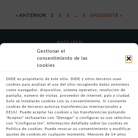
« ANTERIOR
1
2
3
…
5
SIGUIENTE »
- AVISO LEGAL
- POLÍTICA DE USO
Gestionar el
- POLÍTICA DE PRIVACIDAD
consentimiento de las
- POLÍTICA DE COOKIES (UE)
cookies
- POLITICA DIVULGACION COORDINADA
VULNERABILIDADES
DIDE es propietario de este stiio. DIDE y otros terceros usan
cookies para analizar el uso del sitio recogiendo datos anónimos
- CONDICIONES PARTICULARES DE COMPRA
como navegador, dispositivo, sistema operativo, resolución de
pantalla, número de visitas, proveedor de internet, país y ciudad.
- GUÍA DE COMPRA
Solo se instalarán cookies con su consentimiento. Si consiente
- GUÍA DE PRIVACIDAD
cookies de terceros autoriza transferencias internacionales a
- DESISTIMIENTO
EEUU. Puede aceptar las cookies y las transferencias pulsando
“Aceptar" rechazarlas con "Denegar" o configurar su uso selectivo
- ATENCIÓN AL CLIENTE
con "Configuración". Información detallada sobre las cookies en
- QUEJAS Y RECLAMACIONES
Política de cookies. Puede revocar su consentimiento y modificar
ajustes de cookies.en cualquier momento. Menores de 14 años