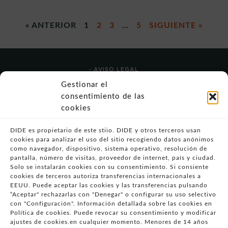
« ANTERIOR
1
2
3
…
5
SIGUIENTE »
- AVISO LEGAL
- POLÍTICA DE USO
Gestionar el
- POLÍTICA DE PRIVACIDAD
consentimiento de las
- POLÍTICA DE COOKIES (UE)
cookies
- POLITICA DIVULGACION COORDINADA
VULNERABILIDADES
DIDE es propietario de este stiio. DIDE y otros terceros usan
cookies para analizar el uso del sitio recogiendo datos anónimos
- CONDICIONES PARTICULARES DE COMPRA
como navegador, dispositivo, sistema operativo, resolución de
pantalla, número de visitas, proveedor de internet, país y ciudad.
- GUÍA DE COMPRA
Solo se instalarán cookies con su consentimiento. Si consiente
- GUÍA DE PRIVACIDAD
cookies de terceros autoriza transferencias internacionales a
- DESISTIMIENTO
EEUU. Puede aceptar las cookies y las transferencias pulsando
“Aceptar" rechazarlas con "Denegar" o configurar su uso selectivo
- ATENCIÓN AL CLIENTE
con "Configuración". Información detallada sobre las cookies en
- QUEJAS Y RECLAMACIONES
Política de cookies. Puede revocar su consentimiento y modificar
ajustes de cookies.en cualquier momento. Menores de 14 años