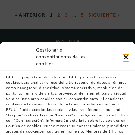
« ANTERIOR
1
2
3
…
5
SIGUIENTE »
- AVISO LEGAL
- POLÍTICA DE USO
Gestionar el
- POLÍTICA DE PRIVACIDAD
consentimiento de las
- POLÍTICA DE COOKIES (UE)
cookies
- POLITICA DIVULGACION COORDINADA
VULNERABILIDADES
DIDE es propietario de este stiio. DIDE y otros terceros usan
cookies para analizar el uso del sitio recogiendo datos anónimos
- CONDICIONES PARTICULARES DE COMPRA
como navegador, dispositivo, sistema operativo, resolución de
pantalla, número de visitas, proveedor de internet, país y ciudad.
- GUÍA DE COMPRA
Solo se instalarán cookies con su consentimiento. Si consiente
- GUÍA DE PRIVACIDAD
cookies de terceros autoriza transferencias internacionales a
- DESISTIMIENTO
EEUU. Puede aceptar las cookies y las transferencias pulsando
“Aceptar" rechazarlas con "Denegar" o configurar su uso selectivo
- ATENCIÓN AL CLIENTE
con "Configuración". Información detallada sobre las cookies en
- QUEJAS Y RECLAMACIONES
Política de cookies. Puede revocar su consentimiento y modificar
ajustes de cookies.en cualquier momento. Menores de 14 años