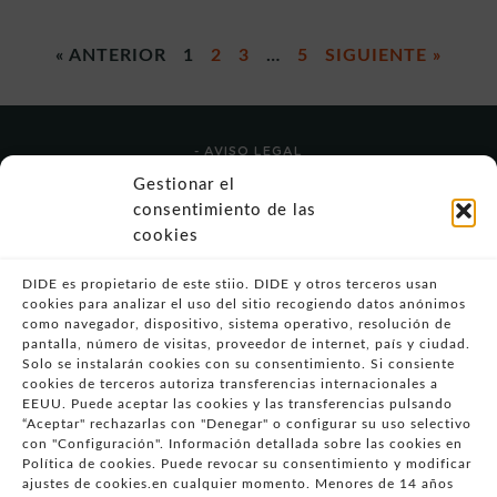
« ANTERIOR
1
2
3
…
5
SIGUIENTE »
- AVISO LEGAL
- POLÍTICA DE USO
Gestionar el
- POLÍTICA DE PRIVACIDAD
consentimiento de las
- POLÍTICA DE COOKIES (UE)
cookies
- POLITICA DIVULGACION COORDINADA
VULNERABILIDADES
DIDE es propietario de este stiio. DIDE y otros terceros usan
cookies para analizar el uso del sitio recogiendo datos anónimos
- CONDICIONES PARTICULARES DE COMPRA
como navegador, dispositivo, sistema operativo, resolución de
pantalla, número de visitas, proveedor de internet, país y ciudad.
- GUÍA DE COMPRA
Solo se instalarán cookies con su consentimiento. Si consiente
- GUÍA DE PRIVACIDAD
cookies de terceros autoriza transferencias internacionales a
- DESISTIMIENTO
EEUU. Puede aceptar las cookies y las transferencias pulsando
“Aceptar" rechazarlas con "Denegar" o configurar su uso selectivo
- ATENCIÓN AL CLIENTE
con "Configuración". Información detallada sobre las cookies en
- QUEJAS Y RECLAMACIONES
Política de cookies. Puede revocar su consentimiento y modificar
ajustes de cookies.en cualquier momento. Menores de 14 años