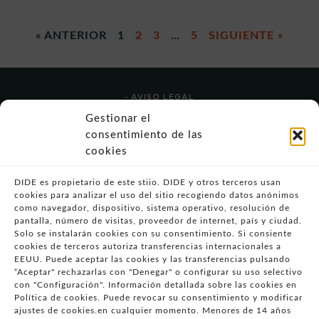
« ANTERIOR
1
2
3
…
5
SIGUIENTE »
- AVISO LEGAL
- POLÍTICA DE USO
Gestionar el
- POLÍTICA DE PRIVACIDAD
consentimiento de las
- POLÍTICA DE COOKIES (UE)
cookies
- POLITICA DIVULGACION COORDINADA
VULNERABILIDADES
DIDE es propietario de este stiio. DIDE y otros terceros usan
cookies para analizar el uso del sitio recogiendo datos anónimos
- CONDICIONES PARTICULARES DE COMPRA
como navegador, dispositivo, sistema operativo, resolución de
pantalla, número de visitas, proveedor de internet, país y ciudad.
- GUÍA DE COMPRA
Solo se instalarán cookies con su consentimiento. Si consiente
- GUÍA DE PRIVACIDAD
cookies de terceros autoriza transferencias internacionales a
- DESISTIMIENTO
EEUU. Puede aceptar las cookies y las transferencias pulsando
“Aceptar" rechazarlas con "Denegar" o configurar su uso selectivo
- ATENCIÓN AL CLIENTE
con "Configuración". Información detallada sobre las cookies en
- QUEJAS Y RECLAMACIONES
Política de cookies. Puede revocar su consentimiento y modificar
ajustes de cookies.en cualquier momento. Menores de 14 años