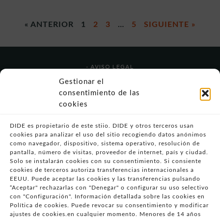
« ANTERIOR
1
2
3
…
5
SIGUIENTE »
- AVISO LEGAL
- POLÍTICA DE USO
Gestionar el
- POLÍTICA DE PRIVACIDAD
consentimiento de las
- POLÍTICA DE COOKIES (UE)
cookies
- POLITICA DIVULGACION COORDINADA
VULNERABILIDADES
DIDE es propietario de este stiio. DIDE y otros terceros usan
cookies para analizar el uso del sitio recogiendo datos anónimos
- CONDICIONES PARTICULARES DE COMPRA
como navegador, dispositivo, sistema operativo, resolución de
pantalla, número de visitas, proveedor de internet, país y ciudad.
- GUÍA DE COMPRA
Solo se instalarán cookies con su consentimiento. Si consiente
- GUÍA DE PRIVACIDAD
cookies de terceros autoriza transferencias internacionales a
- DESISTIMIENTO
EEUU. Puede aceptar las cookies y las transferencias pulsando
“Aceptar" rechazarlas con "Denegar" o configurar su uso selectivo
- ATENCIÓN AL CLIENTE
con "Configuración". Información detallada sobre las cookies en
- QUEJAS Y RECLAMACIONES
Política de cookies. Puede revocar su consentimiento y modificar
ajustes de cookies.en cualquier momento. Menores de 14 años