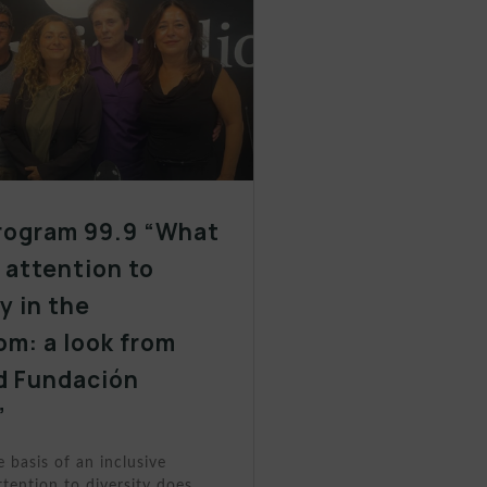
rogram 99.9 “What
y attention to
y in the
om: a look from
d Fundación
”
e basis of an inclusive
tention to diversity does