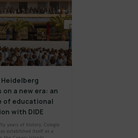
 Heidelberg
 on a new era: an
 of educational
ion with DIDE
fty years of history, Colegio
as established itself as a
n the Canary Islands.