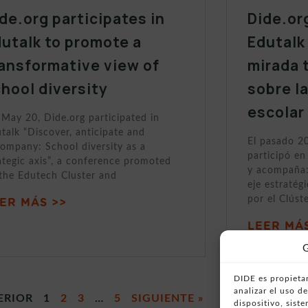
de.org participates in
Dide.or
utalk to promote a
Edutalk
ansformative view of
mirada 
hool diversity
sobre l
escolar
May 20, Dide.org participated in
talk “Discover, anticipate and
El pasado 2
ompany: School diversity as a
participó en
ategic axis”, a conference promoted
y acompaña:
the Edutech Cluster and
eje estratég
por el Clúst
ER MÁS >>
LEER MÁS
G
DIDE es propietar
analizar el uso 
ERIOR
1
2
3
…
5
SIGUIENTE »
dispositivo, sist