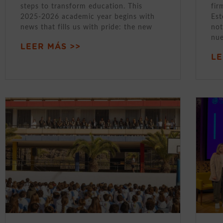
steps to transform education. This
fir
2025-2026 academic year begins with
Est
news that fills us with pride: the new
not
nue
LEER MÁS >>
LE