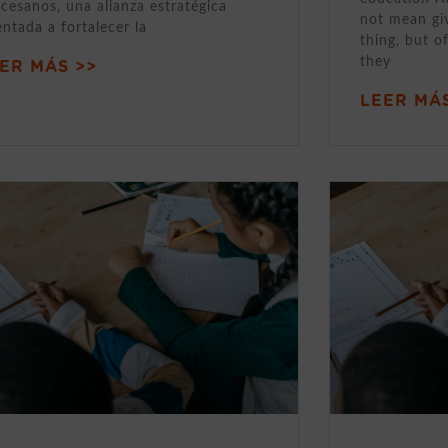
cesanos, una alianza estratégica
not mean gi
entada a fortalecer la
thing, but o
they
ER MÁS >>
LEER MÁS