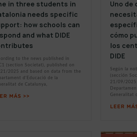
e in three students in
Uno de 
talonia needs specific
necesit
upport: how schools can
específ
espond and what DIDE
cómo p
ontributes
los cen
DIDE
ording to the news published in
1 (section Societat), published on
Según la no
21/2025 and based on data from the
(sección Soc
artament d’Educació de la
21/09/2025 
eralitat de Catalunya,
Departament
Generalitat 
ER MÁS >>
LEER MÁS