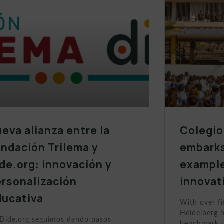
eva alianza entre la
Colegio
ndación Trilema y
embarks
de.org: innovación y
example
ersonalización
innovat
ducativa
With over fi
Heidelberg h
Dide.org seguimos dando pasos
benchmark i