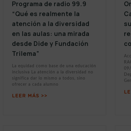
Programa de radio 99.9
On
“Qué es realmente la
Ca
atención a la diversidad
s
en las aulas: una mirada
r
desde Dide y Fundación
c
Trilema”
Acc
RAC
La equidad como base de una educación
09/
inclusiva La atención a la diversidad no
Dep
significa dar lo mismo a todos, sino
Gen
ofrecer a cada alumno
LE
LEER MÁS >>