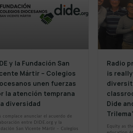
DE y la Fundación San
Radio p
cente Mártir – Colegios
is reall
iocesanos unen fuerzas
diversit
r la atención temprana
classro
la diversidad
Dide an
Trilema
 complace anunciar el acuerdo de
aboración entre DIDE.org y la
Equity as th
dación San Vicente Mártir – Colegios
education At