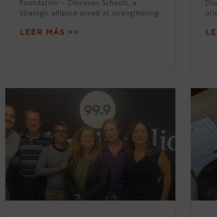
Foundation – Diocesan Schools, a
Dio
strategic alliance aimed at strengthening
ori
LEER MÁS >>
LE