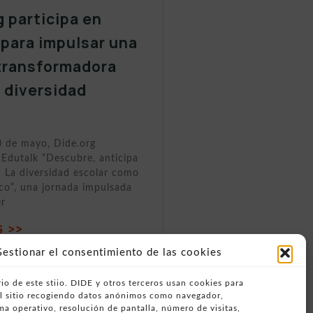
g participa en
 para impulsar una
transformadora
a diversidad
0 de mayo, Dide.org
 Edutalk “Descubre, anticipa
 La diversidad escolar como
ico”, una jornada impulsada
er
 >>
estionar el consentimiento de las cookies
io de este stiio. DIDE y otros terceros usan cookies para
del sitio recogiendo datos anónimos como navegador,
ema operativo, resolución de pantalla, número de visitas,