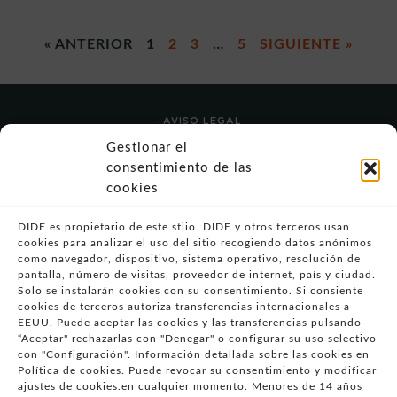
« ANTERIOR
1
2
3
…
5
SIGUIENTE »
- AVISO LEGAL
- POLÍTICA DE USO
Gestionar el
- POLÍTICA DE PRIVACIDAD
consentimiento de las
- POLÍTICA DE COOKIES (UE)
cookies
- POLITICA DIVULGACION COORDINADA
VULNERABILIDADES
DIDE es propietario de este stiio. DIDE y otros terceros usan
cookies para analizar el uso del sitio recogiendo datos anónimos
- CONDICIONES PARTICULARES DE COMPRA
como navegador, dispositivo, sistema operativo, resolución de
pantalla, número de visitas, proveedor de internet, país y ciudad.
- GUÍA DE COMPRA
Solo se instalarán cookies con su consentimiento. Si consiente
- GUÍA DE PRIVACIDAD
cookies de terceros autoriza transferencias internacionales a
- DESISTIMIENTO
EEUU. Puede aceptar las cookies y las transferencias pulsando
“Aceptar" rechazarlas con "Denegar" o configurar su uso selectivo
- ATENCIÓN AL CLIENTE
con "Configuración". Información detallada sobre las cookies en
- QUEJAS Y RECLAMACIONES
Política de cookies. Puede revocar su consentimiento y modificar
ajustes de cookies.en cualquier momento. Menores de 14 años