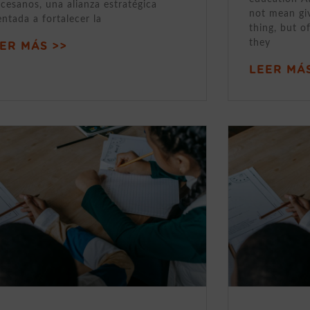
cesanos, una alianza estratégica
not mean gi
entada a fortalecer la
thing, but o
they
ER MÁS >>
LEER MÁS