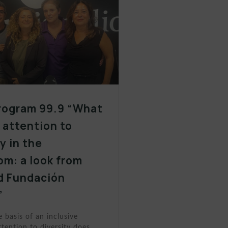
rogram 99.9 “What
y attention to
y in the
om: a look from
d Fundación
”
e basis of an inclusive
tention to diversity does