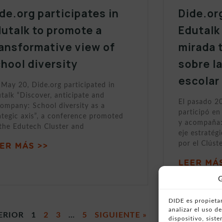
de.org participates in
Dide.or
utalk to promote a
Edutalk
ansformative view of
mirada 
hool diversity
sobre l
escolar
May 20, Dide.org participated in
talk “Discover, anticipate and
El pasado 2
ompany: School diversity as a
participó en
ategic axis”, a conference promoted
y acompaña:
the Edutech Cluster and
eje estratég
por el Clúst
ER MÁS >>
LEER MÁS
G
DIDE es propietar
analizar el uso 
ERIOR
1
2
3
…
5
SIGUIENTE »
dispositivo, sist