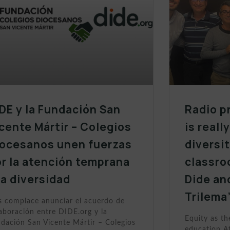
DE y la Fundación San
Radio p
cente Mártir – Colegios
is reall
iocesanos unen fuerzas
diversit
r la atención temprana
classro
la diversidad
Dide an
Trilema
 complace anunciar el acuerdo de
aboración entre DIDE.org y la
Equity as th
dación San Vicente Mártir – Colegios
education At