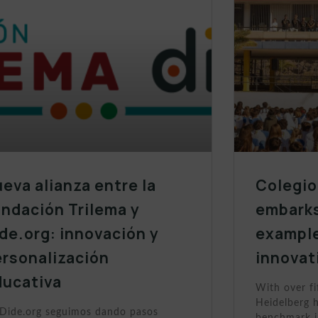
eva alianza entre la
Colegio
ndación Trilema y
embarks
de.org: innovación y
example
ersonalización
innovat
ducativa
With over fi
Heidelberg h
Dide.org seguimos dando pasos
benchmark i