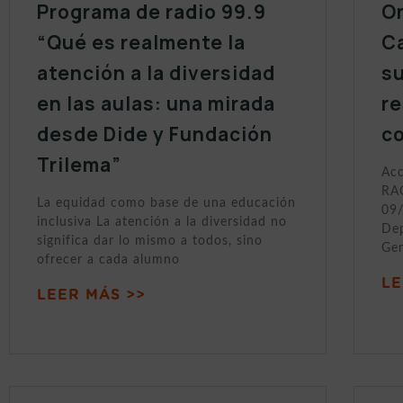
Programa de radio 99.9
On
“Qué es realmente la
Ca
atención a la diversidad
s
en las aulas: una mirada
r
desde Dide y Fundación
c
Trilema”
Acc
RAC
La equidad como base de una educación
09/
inclusiva La atención a la diversidad no
Dep
significa dar lo mismo a todos, sino
Gen
ofrecer a cada alumno
LE
LEER MÁS >>