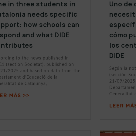
e in three students in
Uno de 
talonia needs specific
necesit
upport: how schools can
específ
espond and what DIDE
cómo p
ontributes
los cen
DIDE
ording to the news published in
1 (section Societat), published on
Según la no
21/2025 and based on data from the
(sección Soc
artament d’Educació de la
21/09/2025 
eralitat de Catalunya,
Departament
Generalitat 
ER MÁS >>
LEER MÁS