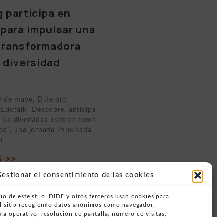
g participa en
 para impulsar una
transformadora
a diversidad
0 de mayo, Dide.org
 Edutalk “Descubre, anticipa
 La diversidad escolar como
ico”, una jornada impulsada
er
 >>
estionar el consentimiento de las cookies
io de este stiio. DIDE y otros terceros usan cookies para
del sitio recogiendo datos anónimos como navegador,
ema operativo, resolución de pantalla, número de visitas,