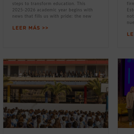
steps to transform education. This
fir
2025-2026 academic year begins with
Est
news that fills us with pride: the new
not
nue
LEER MÁS >>
LE