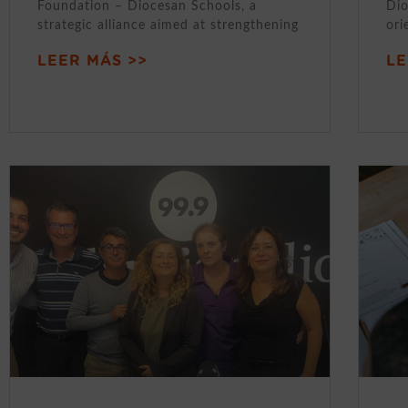
Foundation – Diocesan Schools, a
Dio
strategic alliance aimed at strengthening
ori
LEER MÁS >>
LE