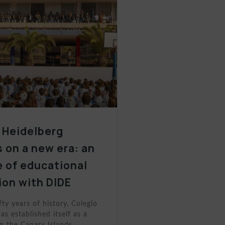
 Heidelberg
 on a new era: an
 of educational
ion with DIDE
fty years of history, Colegio
as established itself as a
n the Canary Islands.