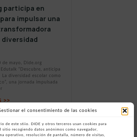
g participa en
 para impulsar una
transformadora
a diversidad
0 de mayo, Dide.org
 Edutalk “Descubre, anticipa
 La diversidad escolar como
ico”, una jornada impulsada
er
 >>
estionar el consentimiento de las cookies
io de este stiio. DIDE y otros terceros usan cookies para
del sitio recogiendo datos anónimos como navegador,
ema operativo, resolución de pantalla, número de visitas,