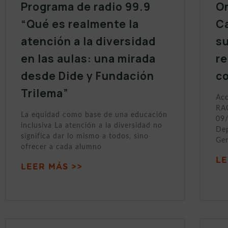
Programa de radio 99.9
On
“Qué es realmente la
Ca
atención a la diversidad
s
en las aulas: una mirada
r
desde Dide y Fundación
c
Trilema”
Acc
RAC
La equidad como base de una educación
09/
inclusiva La atención a la diversidad no
Dep
significa dar lo mismo a todos, sino
Gen
ofrecer a cada alumno
LE
LEER MÁS >>