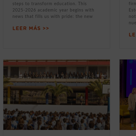
steps to transform education. This
fir
2025-2026 academic year begins with
Est
news that fills us with pride: the new
not
nue
LEER MÁS >>
LE