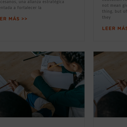
cesanos, una alianza estratégica
not mean gi
entada a fortalecer la
thing, but o
they
ER MÁS >>
LEER MÁS