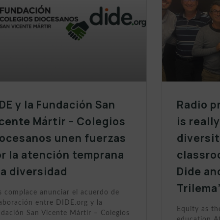
DE y la Fundación San
Radio p
cente Mártir – Colegios
is reall
iocesanos unen fuerzas
diversit
r la atención temprana
classro
la diversidad
Dide an
Trilema
 complace anunciar el acuerdo de
aboración entre DIDE.org y la
Equity as th
dación San Vicente Mártir – Colegios
education At