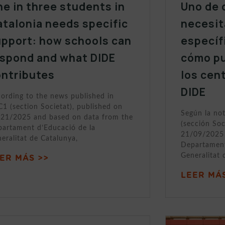
e in three students in
Uno de 
talonia needs specific
necesit
upport: how schools can
específ
espond and what DIDE
cómo p
ontributes
los cen
DIDE
ording to the news published in
1 (section Societat), published on
Según la no
21/2025 and based on data from the
(sección Soc
artament d’Educació de la
21/09/2025 
eralitat de Catalunya,
Departament
Generalitat 
ER MÁS >>
LEER MÁS