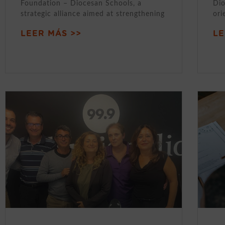
Foundation – Diocesan Schools, a
Dio
strategic alliance aimed at strengthening
ori
LEER MÁS >>
LE