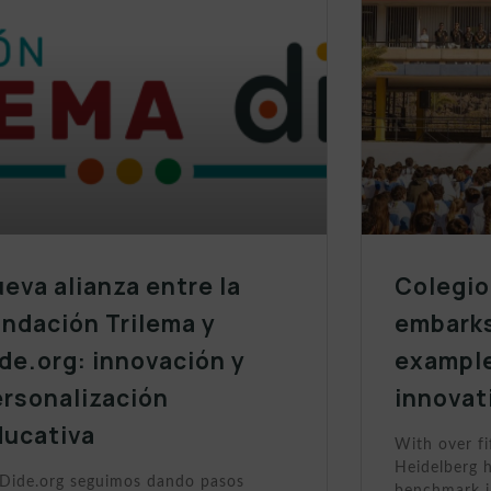
eva alianza entre la
Colegio
ndación Trilema y
embarks
de.org: innovación y
example
ersonalización
innovat
ducativa
With over fi
Heidelberg h
Dide.org seguimos dando pasos
benchmark i