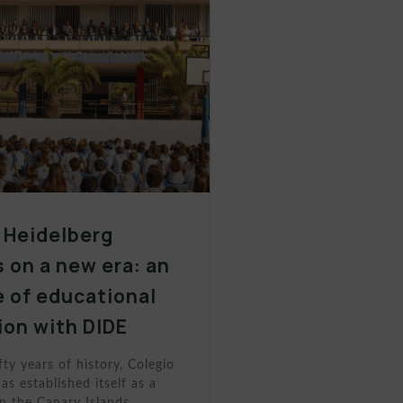
 Heidelberg
 on a new era: an
 of educational
ion with DIDE
fty years of history, Colegio
as established itself as a
n the Canary Islands.