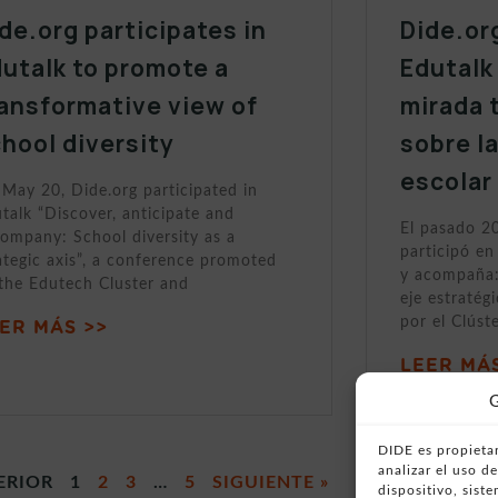
de.org participates in
Dide.or
utalk to promote a
Edutalk
ansformative view of
mirada 
hool diversity
sobre l
escolar
May 20, Dide.org participated in
talk “Discover, anticipate and
El pasado 2
ompany: School diversity as a
participó en
ategic axis”, a conference promoted
y acompaña:
the Edutech Cluster and
eje estratég
por el Clúst
ER MÁS >>
LEER MÁS
G
DIDE es propietar
analizar el uso 
ERIOR
1
2
3
…
5
SIGUIENTE »
dispositivo, sist