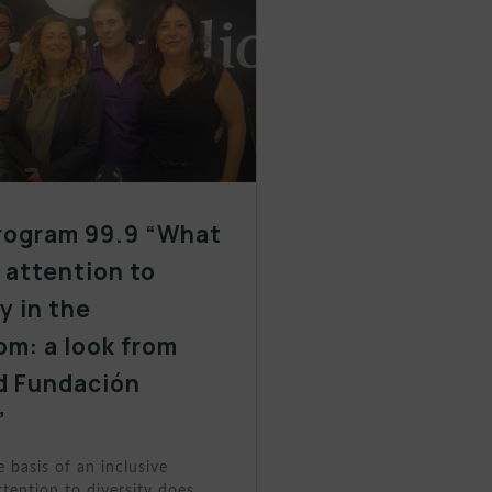
rogram 99.9 “What
y attention to
y in the
om: a look from
d Fundación
”
e basis of an inclusive
tention to diversity does