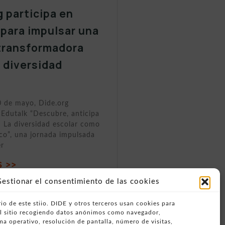
g participa en
 para impulsar una
transformadora
a diversidad
0 de mayo, Dide.org
 Edutalk “Descubre, anticipa
 La diversidad escolar como
ico”, una jornada impulsada
er
 >>
estionar el consentimiento de las cookies
io de este stiio. DIDE y otros terceros usan cookies para
del sitio recogiendo datos anónimos como navegador,
ema operativo, resolución de pantalla, número de visitas,