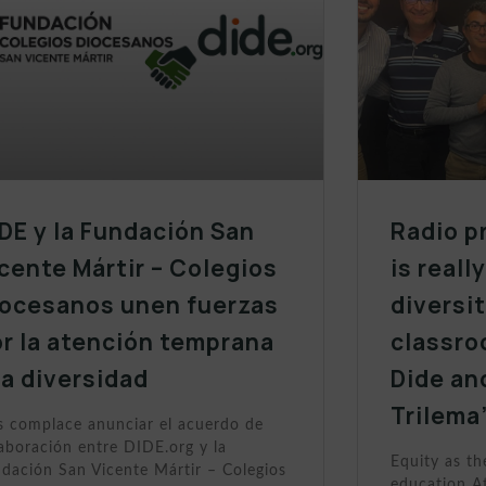
DE y la Fundación San
Radio p
cente Mártir – Colegios
is reall
iocesanos unen fuerzas
diversit
r la atención temprana
classro
la diversidad
Dide an
Trilema
 complace anunciar el acuerdo de
aboración entre DIDE.org y la
Equity as th
dación San Vicente Mártir – Colegios
education At