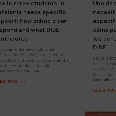
e in three students in
Uno de 
talonia needs specific
necesit
upport: how schools can
específ
espond and what DIDE
cómo p
ontributes
los cen
DIDE
ording to the news published in
1 (section Societat), published on
Según la no
21/2025 and based on data from the
(sección Soc
artament d’Educació de la
21/09/2025 
eralitat de Catalunya,
Departament
Generalitat 
ER MÁS >>
LEER MÁS