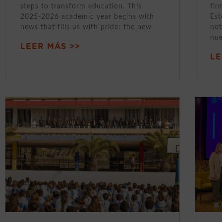
steps to transform education. This
fir
2025-2026 academic year begins with
Est
news that fills us with pride: the new
not
nue
LEER MÁS >>
LE