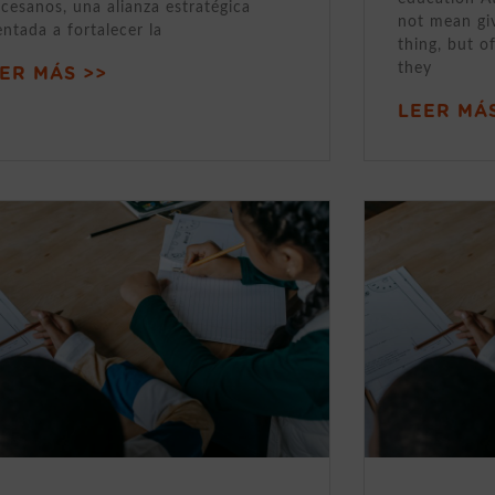
cesanos, una alianza estratégica
not mean gi
entada a fortalecer la
thing, but o
they
ER MÁS >>
LEER MÁS