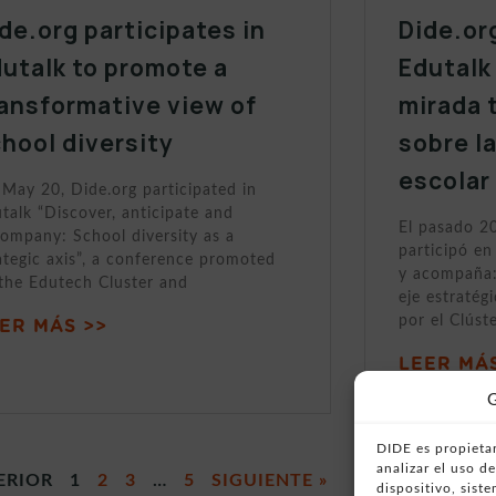
de.org participates in
Dide.or
utalk to promote a
Edutalk
ansformative view of
mirada 
hool diversity
sobre l
escolar
May 20, Dide.org participated in
talk “Discover, anticipate and
El pasado 2
ompany: School diversity as a
participó en
ategic axis”, a conference promoted
y acompaña:
the Edutech Cluster and
eje estratég
por el Clúst
ER MÁS >>
LEER MÁS
G
DIDE es propietar
analizar el uso 
ERIOR
1
2
3
…
5
SIGUIENTE »
dispositivo, sist