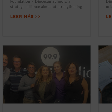
Foundation – Diocesan Schools, a
Dio
strategic alliance aimed at strengthening
ori
LEER MÁS >>
LE