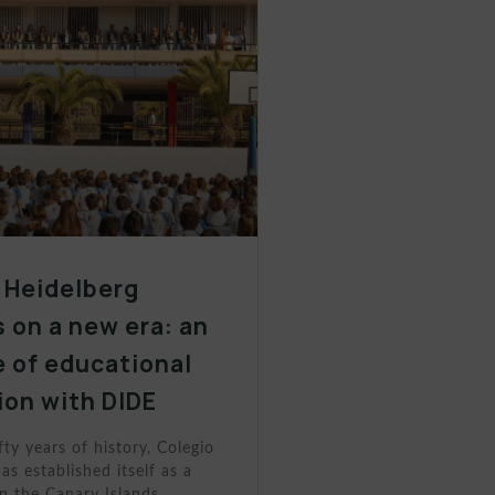
 Heidelberg
 on a new era: an
 of educational
ion with DIDE
fty years of history, Colegio
as established itself as a
n the Canary Islands.