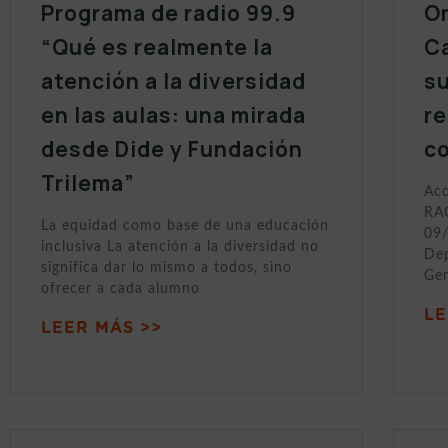
Programa de radio 99.9
On
“Qué es realmente la
Ca
atención a la diversidad
s
en las aulas: una mirada
r
desde Dide y Fundación
c
Trilema”
Acc
RAC
La equidad como base de una educación
09/
inclusiva La atención a la diversidad no
Dep
significa dar lo mismo a todos, sino
Gen
ofrecer a cada alumno
LE
LEER MÁS >>