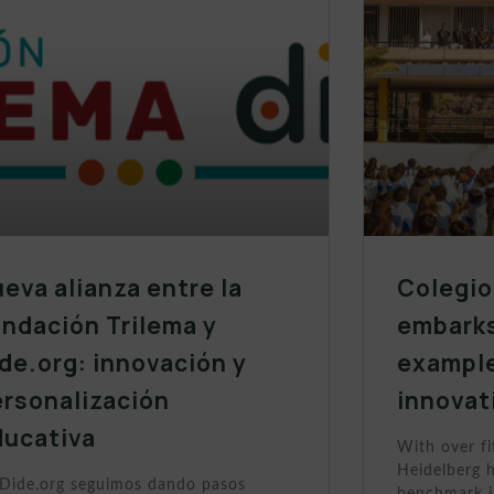
eva alianza entre la
Colegio
ndación Trilema y
embarks
de.org: innovación y
example
ersonalización
innovat
ducativa
With over fi
Heidelberg h
Dide.org seguimos dando pasos
benchmark i