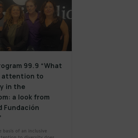
rogram 99.9 “What
y attention to
y in the
om: a look from
d Fundación
”
e basis of an inclusive
tention to diversity does