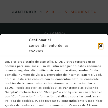
« ANTERIOR
1
2
3
…
5
SIGUIENTE »
- AVISO LEGAL
- POLÍTICA DE USO
Gestionar el
- POLÍTICA DE PRIVACIDAD
consentimiento de las
- POLÍTICA DE COOKIES (UE)
cookies
- POLITICA DIVULGACION COORDINADA
VULNERABILIDADES
DIDE es propietario de este stiio. DIDE y otros terceros usan
cookies para analizar el uso del sitio recogiendo datos anónimos
- CONDICIONES PARTICULARES DE COMPRA
como navegador, dispositivo, sistema operativo, resolución de
pantalla, número de visitas, proveedor de internet, país y ciudad.
- GUÍA DE COMPRA
Solo se instalarán cookies con su consentimiento. Si consiente
- GUÍA DE PRIVACIDAD
cookies de terceros autoriza transferencias internacionales a
- DESISTIMIENTO
EEUU. Puede aceptar las cookies y las transferencias pulsando
“Aceptar" rechazarlas con "Denegar" o configurar su uso selectivo
- ATENCIÓN AL CLIENTE
con "Configuración". Información detallada sobre las cookies en
- QUEJAS Y RECLAMACIONES
Política de cookies. Puede revocar su consentimiento y modificar
ajustes de cookies.en cualquier momento. Menores de 14 años