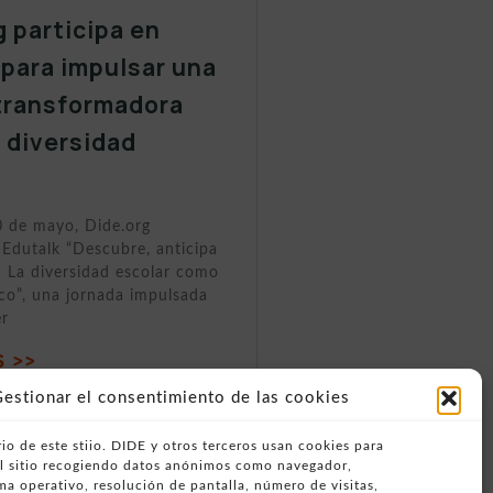
g participa en
 para impulsar una
transformadora
a diversidad
0 de mayo, Dide.org
 Edutalk “Descubre, anticipa
 La diversidad escolar como
ico”, una jornada impulsada
er
 >>
estionar el consentimiento de las cookies
io de este stiio. DIDE y otros terceros usan cookies para
del sitio recogiendo datos anónimos como navegador,
ema operativo, resolución de pantalla, número de visitas,