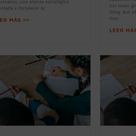
cesanos, una alianza estratégica
not mean gi
entada a fortalecer la
thing, but o
they
ER MÁS >>
LEER MÁS