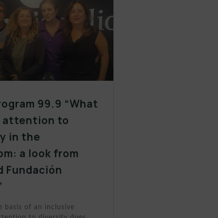
rogram 99.9 “What
y attention to
y in the
om: a look from
d Fundación
”
e basis of an inclusive
tention to diversity does