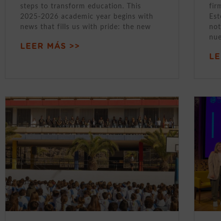
steps to transform education. This
fir
2025-2026 academic year begins with
Est
news that fills us with pride: the new
not
nue
LEER MÁS >>
LE