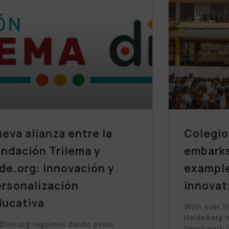
eva alianza entre la
Colegio
ndación Trilema y
embarks
de.org: innovación y
example
ersonalización
innovat
ducativa
With over fi
Heidelberg h
Dide.org seguimos dando pasos
benchmark i