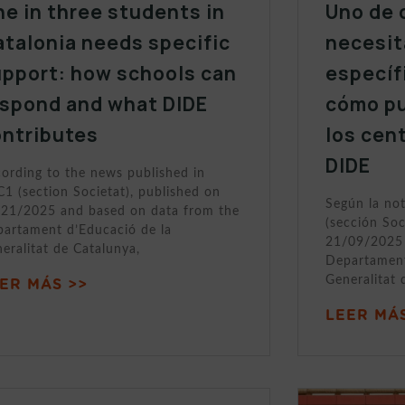
e in three students in
Uno de 
talonia needs specific
necesit
upport: how schools can
específ
espond and what DIDE
cómo p
ontributes
los cen
DIDE
ording to the news published in
1 (section Societat), published on
Según la no
21/2025 and based on data from the
(sección Soc
artament d’Educació de la
21/09/2025 
eralitat de Catalunya,
Departament
Generalitat 
ER MÁS >>
LEER MÁS