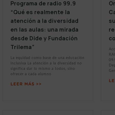
Programa de radio 99.9
On
“Qué es realmente la
Ca
atención a la diversidad
s
en las aulas: una mirada
r
desde Dide y Fundación
c
Trilema”
Acc
RAC
La equidad como base de una educación
09/
inclusiva La atención a la diversidad no
Dep
significa dar lo mismo a todos, sino
Gen
ofrecer a cada alumno
LE
LEER MÁS >>