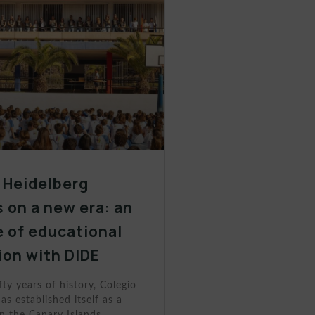
 Heidelberg
 on a new era: an
 of educational
ion with DIDE
fty years of history, Colegio
as established itself as a
n the Canary Islands.