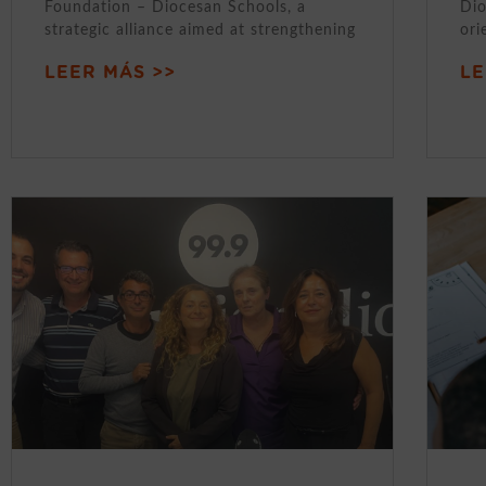
Foundation – Diocesan Schools, a
Dio
strategic alliance aimed at strengthening
ori
LEER MÁS >>
LE