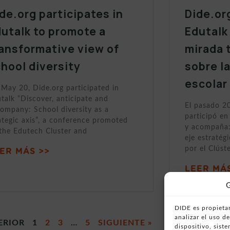
de.org participates in
Dide.or
utalk to promote a
Edutalk
ansformative view of
mirada 
hool diversity
sobre l
escolar
May 20, Dide.org participated in
talk “Discover, anticipate and
El pasado 2
ompany: School diversity as a
participó en
ategic axis”, a conference promoted
y acompaña:
the Edutech Cluster and
eje estratég
por el Clúst
ER MÁS >>
LEER MÁS
G
DIDE es propietar
analizar el uso 
ERIOR
1
2
3
…
5
SIGUIENTE »
dispositivo, sist