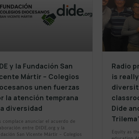
DE y la Fundación San
Radio p
cente Mártir – Colegios
is reall
iocesanos unen fuerzas
diversit
r la atención temprana
classro
la diversidad
Dide an
Trilema
 complace anunciar el acuerdo de
aboración entre DIDE.org y la
Equity as th
dación San Vicente Mártir – Colegios
education At