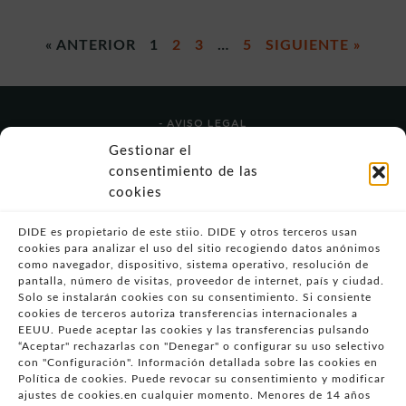
« ANTERIOR
1
2
3
…
5
SIGUIENTE »
- AVISO LEGAL
- POLÍTICA DE USO
Gestionar el
- POLÍTICA DE PRIVACIDAD
consentimiento de las
- POLÍTICA DE COOKIES (UE)
cookies
- POLITICA DIVULGACION COORDINADA
VULNERABILIDADES
DIDE es propietario de este stiio. DIDE y otros terceros usan
cookies para analizar el uso del sitio recogiendo datos anónimos
- CONDICIONES PARTICULARES DE COMPRA
como navegador, dispositivo, sistema operativo, resolución de
pantalla, número de visitas, proveedor de internet, país y ciudad.
- GUÍA DE COMPRA
Solo se instalarán cookies con su consentimiento. Si consiente
- GUÍA DE PRIVACIDAD
cookies de terceros autoriza transferencias internacionales a
- DESISTIMIENTO
EEUU. Puede aceptar las cookies y las transferencias pulsando
“Aceptar" rechazarlas con "Denegar" o configurar su uso selectivo
- ATENCIÓN AL CLIENTE
con "Configuración". Información detallada sobre las cookies en
- QUEJAS Y RECLAMACIONES
Política de cookies. Puede revocar su consentimiento y modificar
ajustes de cookies.en cualquier momento. Menores de 14 años