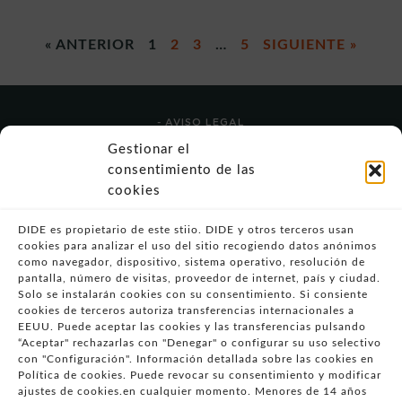
« ANTERIOR
1
2
3
…
5
SIGUIENTE »
- AVISO LEGAL
- POLÍTICA DE USO
Gestionar el
- POLÍTICA DE PRIVACIDAD
consentimiento de las
- POLÍTICA DE COOKIES (UE)
cookies
- POLITICA DIVULGACION COORDINADA
VULNERABILIDADES
DIDE es propietario de este stiio. DIDE y otros terceros usan
cookies para analizar el uso del sitio recogiendo datos anónimos
- CONDICIONES PARTICULARES DE COMPRA
como navegador, dispositivo, sistema operativo, resolución de
pantalla, número de visitas, proveedor de internet, país y ciudad.
- GUÍA DE COMPRA
Solo se instalarán cookies con su consentimiento. Si consiente
- GUÍA DE PRIVACIDAD
cookies de terceros autoriza transferencias internacionales a
- DESISTIMIENTO
EEUU. Puede aceptar las cookies y las transferencias pulsando
“Aceptar" rechazarlas con "Denegar" o configurar su uso selectivo
- ATENCIÓN AL CLIENTE
con "Configuración". Información detallada sobre las cookies en
- QUEJAS Y RECLAMACIONES
Política de cookies. Puede revocar su consentimiento y modificar
ajustes de cookies.en cualquier momento. Menores de 14 años