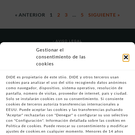
« ANTERIOR
1
2
3
…
5
SIGUIENTE »
- AVISO LEGAL
- POLÍTICA DE USO
Gestionar el
- POLÍTICA DE PRIVACIDAD
consentimiento de las
- POLÍTICA DE COOKIES (UE)
cookies
- POLITICA DIVULGACION COORDINADA
VULNERABILIDADES
DIDE es propietario de este stiio. DIDE y otros terceros usan
cookies para analizar el uso del sitio recogiendo datos anónimos
- CONDICIONES PARTICULARES DE COMPRA
como navegador, dispositivo, sistema operativo, resolución de
pantalla, número de visitas, proveedor de internet, país y ciudad.
- GUÍA DE COMPRA
Solo se instalarán cookies con su consentimiento. Si consiente
- GUÍA DE PRIVACIDAD
cookies de terceros autoriza transferencias internacionales a
- DESISTIMIENTO
EEUU. Puede aceptar las cookies y las transferencias pulsando
“Aceptar" rechazarlas con "Denegar" o configurar su uso selectivo
- ATENCIÓN AL CLIENTE
con "Configuración". Información detallada sobre las cookies en
- QUEJAS Y RECLAMACIONES
Política de cookies. Puede revocar su consentimiento y modificar
ajustes de cookies.en cualquier momento. Menores de 14 años