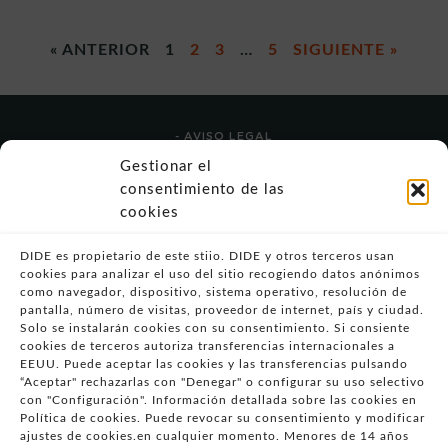
« ANTERIOR
1
2
3
…
5
SIGUIENTE »
- AVISO LEGAL
- POLÍTICA DE USO
Gestionar el
- POLÍTICA DE PRIVACIDAD
consentimiento de las
- POLÍTICA DE COOKIES (UE)
cookies
- POLITICA DIVULGACION COORDINADA
VULNERABILIDADES
DIDE es propietario de este stiio. DIDE y otros terceros usan
cookies para analizar el uso del sitio recogiendo datos anónimos
- CONDICIONES PARTICULARES DE COMPRA
como navegador, dispositivo, sistema operativo, resolución de
pantalla, número de visitas, proveedor de internet, país y ciudad.
- GUÍA DE COMPRA
Solo se instalarán cookies con su consentimiento. Si consiente
- GUÍA DE PRIVACIDAD
cookies de terceros autoriza transferencias internacionales a
- DESISTIMIENTO
EEUU. Puede aceptar las cookies y las transferencias pulsando
“Aceptar" rechazarlas con "Denegar" o configurar su uso selectivo
- ATENCIÓN AL CLIENTE
con "Configuración". Información detallada sobre las cookies en
- QUEJAS Y RECLAMACIONES
Política de cookies. Puede revocar su consentimiento y modificar
ajustes de cookies.en cualquier momento. Menores de 14 años