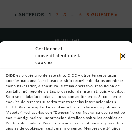
« ANTERIOR
1
2
3
…
5
SIGUIENTE »
- AVISO LEGAL
- POLÍTICA DE USO
Gestionar el
- POLÍTICA DE PRIVACIDAD
consentimiento de las
- POLÍTICA DE COOKIES (UE)
cookies
- POLITICA DIVULGACION COORDINADA
VULNERABILIDADES
DIDE es propietario de este stiio. DIDE y otros terceros usan
cookies para analizar el uso del sitio recogiendo datos anónimos
- CONDICIONES PARTICULARES DE COMPRA
como navegador, dispositivo, sistema operativo, resolución de
pantalla, número de visitas, proveedor de internet, país y ciudad.
- GUÍA DE COMPRA
Solo se instalarán cookies con su consentimiento. Si consiente
- GUÍA DE PRIVACIDAD
cookies de terceros autoriza transferencias internacionales a
- DESISTIMIENTO
EEUU. Puede aceptar las cookies y las transferencias pulsando
“Aceptar" rechazarlas con "Denegar" o configurar su uso selectivo
- ATENCIÓN AL CLIENTE
con "Configuración". Información detallada sobre las cookies en
- QUEJAS Y RECLAMACIONES
Política de cookies. Puede revocar su consentimiento y modificar
ajustes de cookies.en cualquier momento. Menores de 14 años