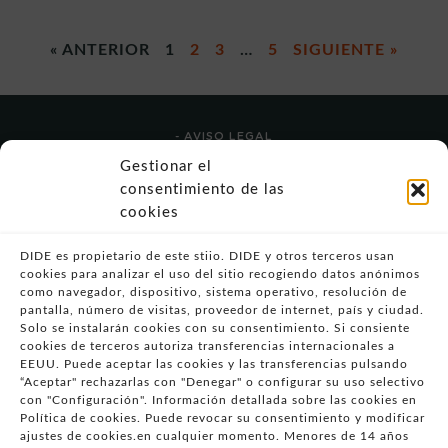
« ANTERIOR
1
2
3
…
5
SIGUIENTE »
- AVISO LEGAL
- POLÍTICA DE USO
Gestionar el
- POLÍTICA DE PRIVACIDAD
consentimiento de las
- POLÍTICA DE COOKIES (UE)
cookies
- POLITICA DIVULGACION COORDINADA
VULNERABILIDADES
DIDE es propietario de este stiio. DIDE y otros terceros usan
cookies para analizar el uso del sitio recogiendo datos anónimos
- CONDICIONES PARTICULARES DE COMPRA
como navegador, dispositivo, sistema operativo, resolución de
pantalla, número de visitas, proveedor de internet, país y ciudad.
- GUÍA DE COMPRA
Solo se instalarán cookies con su consentimiento. Si consiente
- GUÍA DE PRIVACIDAD
cookies de terceros autoriza transferencias internacionales a
- DESISTIMIENTO
EEUU. Puede aceptar las cookies y las transferencias pulsando
“Aceptar" rechazarlas con "Denegar" o configurar su uso selectivo
- ATENCIÓN AL CLIENTE
con "Configuración". Información detallada sobre las cookies en
- QUEJAS Y RECLAMACIONES
Política de cookies. Puede revocar su consentimiento y modificar
ajustes de cookies.en cualquier momento. Menores de 14 años