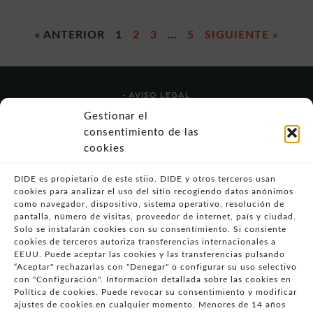
« ANTERIOR
1
2
3
…
5
SIGUIENTE »
- AVISO LEGAL
- POLÍTICA DE USO
Gestionar el
- POLÍTICA DE PRIVACIDAD
consentimiento de las
- POLÍTICA DE COOKIES (UE)
cookies
- POLITICA DIVULGACION COORDINADA
VULNERABILIDADES
DIDE es propietario de este stiio. DIDE y otros terceros usan
cookies para analizar el uso del sitio recogiendo datos anónimos
- CONDICIONES PARTICULARES DE COMPRA
como navegador, dispositivo, sistema operativo, resolución de
pantalla, número de visitas, proveedor de internet, país y ciudad.
- GUÍA DE COMPRA
Solo se instalarán cookies con su consentimiento. Si consiente
- GUÍA DE PRIVACIDAD
cookies de terceros autoriza transferencias internacionales a
- DESISTIMIENTO
EEUU. Puede aceptar las cookies y las transferencias pulsando
“Aceptar" rechazarlas con "Denegar" o configurar su uso selectivo
- ATENCIÓN AL CLIENTE
con "Configuración". Información detallada sobre las cookies en
- QUEJAS Y RECLAMACIONES
Política de cookies. Puede revocar su consentimiento y modificar
ajustes de cookies.en cualquier momento. Menores de 14 años