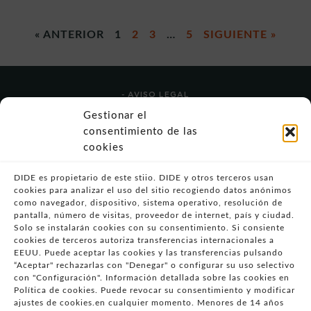
« ANTERIOR
1
2
3
…
5
SIGUIENTE »
- AVISO LEGAL
- POLÍTICA DE USO
Gestionar el
- POLÍTICA DE PRIVACIDAD
consentimiento de las
- POLÍTICA DE COOKIES (UE)
cookies
- POLITICA DIVULGACION COORDINADA
VULNERABILIDADES
DIDE es propietario de este stiio. DIDE y otros terceros usan
cookies para analizar el uso del sitio recogiendo datos anónimos
- CONDICIONES PARTICULARES DE COMPRA
como navegador, dispositivo, sistema operativo, resolución de
pantalla, número de visitas, proveedor de internet, país y ciudad.
- GUÍA DE COMPRA
Solo se instalarán cookies con su consentimiento. Si consiente
- GUÍA DE PRIVACIDAD
cookies de terceros autoriza transferencias internacionales a
- DESISTIMIENTO
EEUU. Puede aceptar las cookies y las transferencias pulsando
“Aceptar" rechazarlas con "Denegar" o configurar su uso selectivo
- ATENCIÓN AL CLIENTE
con "Configuración". Información detallada sobre las cookies en
- QUEJAS Y RECLAMACIONES
Política de cookies. Puede revocar su consentimiento y modificar
ajustes de cookies.en cualquier momento. Menores de 14 años