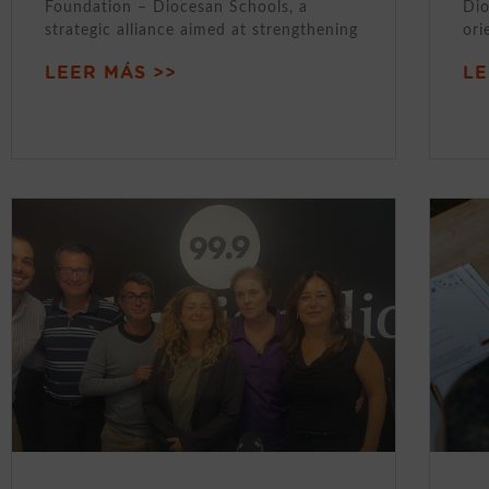
Foundation – Diocesan Schools, a
Dio
strategic alliance aimed at strengthening
ori
LEER MÁS >>
LE