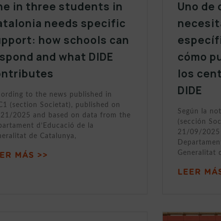
e in three students in
Uno de 
talonia needs specific
necesit
upport: how schools can
específ
espond and what DIDE
cómo p
ontributes
los cen
DIDE
ording to the news published in
1 (section Societat), published on
Según la no
21/2025 and based on data from the
(sección Soc
artament d’Educació de la
21/09/2025 
eralitat de Catalunya,
Departament
Generalitat 
ER MÁS >>
LEER MÁS