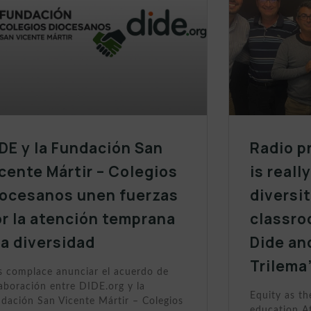
DE y la Fundación San
Radio p
cente Mártir – Colegios
is reall
iocesanos unen fuerzas
diversit
r la atención temprana
classro
la diversidad
Dide an
Trilema
 complace anunciar el acuerdo de
aboración entre DIDE.org y la
Equity as th
dación San Vicente Mártir – Colegios
education At