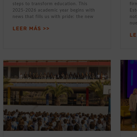
steps to transform education. This
fir
2025-2026 academic year begins with
Est
news that fills us with pride: the new
not
nue
LEER MÁS >>
LE