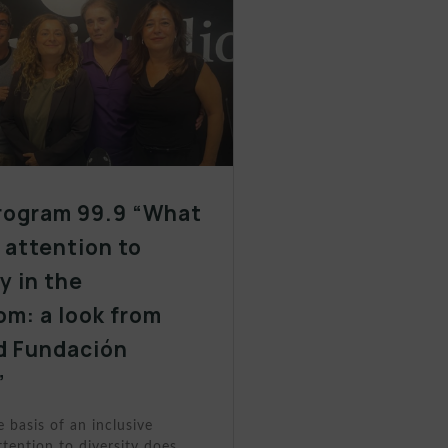
rogram 99.9 “What
y attention to
y in the
om: a look from
d Fundación
”
e basis of an inclusive
tention to diversity does