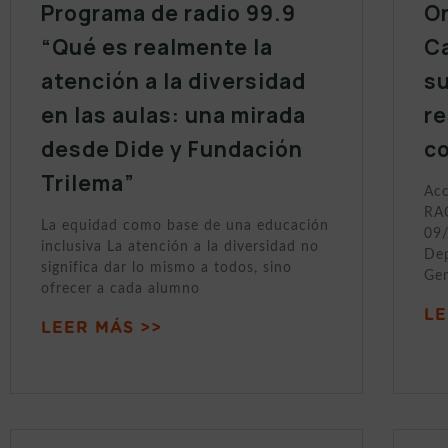
Programa de radio 99.9
On
“Qué es realmente la
Ca
atención a la diversidad
s
en las aulas: una mirada
r
desde Dide y Fundación
c
Trilema”
Acc
RAC
La equidad como base de una educación
09/
inclusiva La atención a la diversidad no
Dep
significa dar lo mismo a todos, sino
Gen
ofrecer a cada alumno
LE
LEER MÁS >>