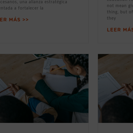
cesanos, una alianza estratégica
not mean gi
entada a fortalecer la
thing, but o
they
ER MÁS >>
LEER MÁS