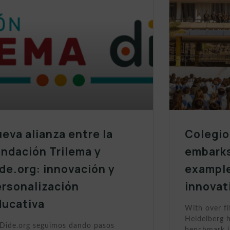
eva alianza entre la
Colegio
ndación Trilema y
embarks
de.org: innovación y
example
ersonalización
innovat
ducativa
With over fi
Heidelberg h
Dide.org seguimos dando pasos
benchmark i