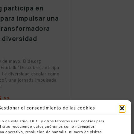
g participa en
 para impulsar una
transformadora
a diversidad
0 de mayo, Dide.org
 Edutalk “Descubre, anticipa
 La diversidad escolar como
ico”, una jornada impulsada
er
 >>
estionar el consentimiento de las cookies
io de este stiio. DIDE y otros terceros usan cookies para
del sitio recogiendo datos anónimos como navegador,
ema operativo, resolución de pantalla, número de visitas,