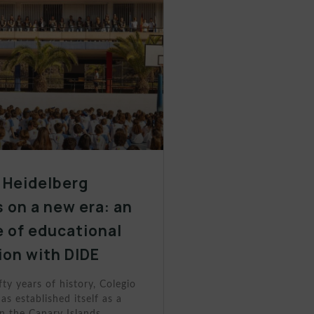
 Heidelberg
 on a new era: an
 of educational
ion with DIDE
fty years of history, Colegio
as established itself as a
n the Canary Islands.