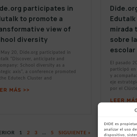
de.org participates in
Dide.or
utalk to promote a
Edutalk
ansformative view of
mirada 
hool diversity
sobre l
escolar
May 20, Dide.org participated in
talk “Discover, anticipate and
El pasado 2
ompany: School diversity as a
participó en
ategic axis”, a conference promoted
y acompaña:
the Edutech Cluster and
eje estratég
por el Clúst
ER MÁS >>
LEER MÁS
G
DIDE es propietar
analizar el uso 
ERIOR
1
2
3
…
5
SIGUIENTE »
dispositivo, sist