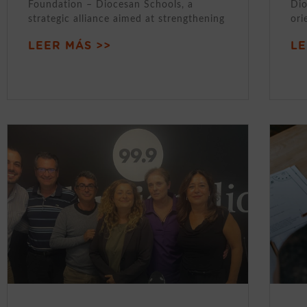
Foundation – Diocesan Schools, a
Dio
strategic alliance aimed at strengthening
ori
LEER MÁS >>
LE