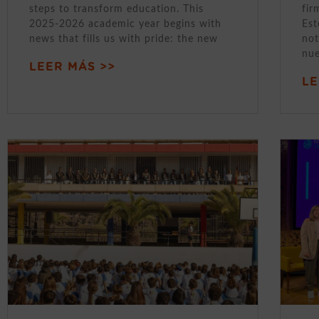
steps to transform education. This
fir
2025-2026 academic year begins with
Est
news that fills us with pride: the new
not
nue
LEER MÁS >>
LE