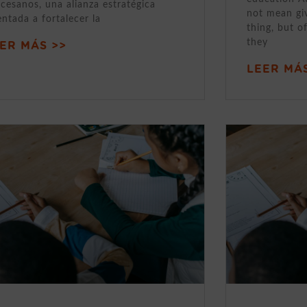
cesanos, una alianza estratégica
not mean gi
entada a fortalecer la
thing, but o
they
ER MÁS >>
LEER MÁS