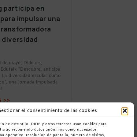
g participa en
 para impulsar una
transformadora
a diversidad
0 de mayo, Dide.org
 Edutalk “Descubre, anticipa
 La diversidad escolar como
ico”, una jornada impulsada
er
 >>
estionar el consentimiento de las cookies
io de este stiio. DIDE y otros terceros usan cookies para
del sitio recogiendo datos anónimos como navegador,
ema operativo, resolución de pantalla, número de visitas,