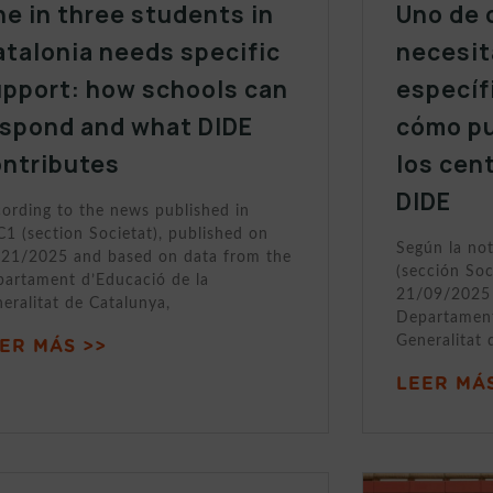
e in three students in
Uno de 
talonia needs specific
necesit
upport: how schools can
específ
espond and what DIDE
cómo p
ontributes
los cen
DIDE
ording to the news published in
1 (section Societat), published on
Según la no
21/2025 and based on data from the
(sección Soc
artament d’Educació de la
21/09/2025 
eralitat de Catalunya,
Departament
Generalitat 
ER MÁS >>
LEER MÁS