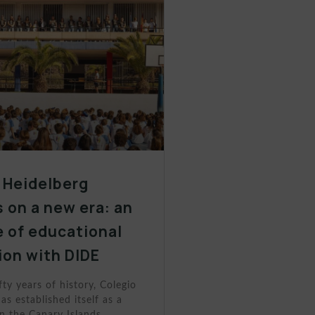
 Heidelberg
 on a new era: an
 of educational
ion with DIDE
fty years of history, Colegio
as established itself as a
n the Canary Islands.