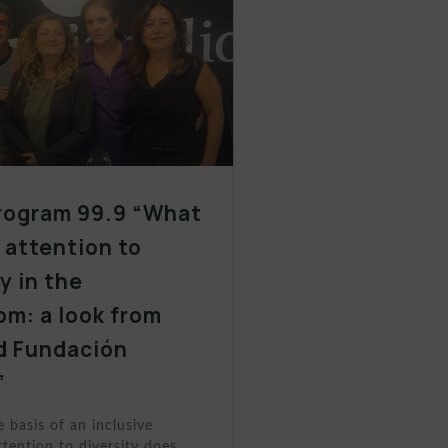
rogram 99.9 “What
y attention to
y in the
om: a look from
d Fundación
”
e basis of an inclusive
tention to diversity does