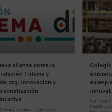
eva alianza entre la
Colegio
ndación Trilema y
embarks
de.org: innovación y
example
ersonalización
innovat
ducativa
With over fi
Heidelberg h
Dide.org seguimos dando pasos
benchmark i