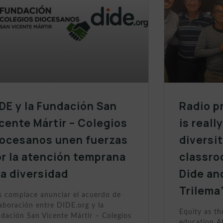
DE y la Fundación San
Radio p
cente Mártir – Colegios
is reall
iocesanos unen fuerzas
diversit
r la atención temprana
classro
la diversidad
Dide an
Trilema
 complace anunciar el acuerdo de
aboración entre DIDE.org y la
Equity as th
dación San Vicente Mártir – Colegios
education At