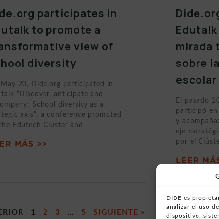
de.org participates in
Dide.or
utalk to promote a
Edutalk
ansformative view of
mirada 
hool diversity
sobre l
escolar
May 20, Dide.org participated in
talk “Discover, anticipate and
El pasado 2
ompany: School diversity as a
participó en
ategic axis”, a conference promoted
y acompaña:
the Edutech Cluster and
eje estratég
por el Clúst
ER MÁS >>
LEER MÁS
G
DIDE es propietar
analizar el uso 
ERIOR
1
2
3
…
5
SIGUIENTE »
dispositivo, sist