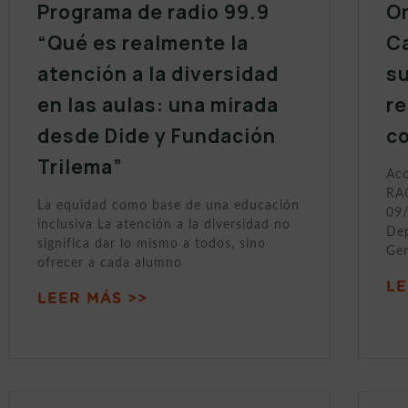
Programa de radio 99.9
On
“Qué es realmente la
Ca
atención a la diversidad
s
en las aulas: una mirada
r
desde Dide y Fundación
c
Trilema”
Acc
RAC
La equidad como base de una educación
09/
inclusiva La atención a la diversidad no
Dep
significa dar lo mismo a todos, sino
Gen
ofrecer a cada alumno
LE
LEER MÁS >>