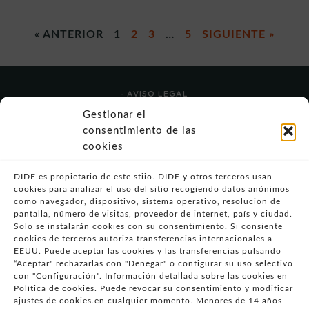
« ANTERIOR
1
2
3
…
5
SIGUIENTE »
- AVISO LEGAL
- POLÍTICA DE USO
Gestionar el
- POLÍTICA DE PRIVACIDAD
consentimiento de las
- POLÍTICA DE COOKIES (UE)
cookies
- POLITICA DIVULGACION COORDINADA
VULNERABILIDADES
DIDE es propietario de este stiio. DIDE y otros terceros usan
cookies para analizar el uso del sitio recogiendo datos anónimos
- CONDICIONES PARTICULARES DE COMPRA
como navegador, dispositivo, sistema operativo, resolución de
pantalla, número de visitas, proveedor de internet, país y ciudad.
- GUÍA DE COMPRA
Solo se instalarán cookies con su consentimiento. Si consiente
- GUÍA DE PRIVACIDAD
cookies de terceros autoriza transferencias internacionales a
- DESISTIMIENTO
EEUU. Puede aceptar las cookies y las transferencias pulsando
“Aceptar" rechazarlas con "Denegar" o configurar su uso selectivo
- ATENCIÓN AL CLIENTE
con "Configuración". Información detallada sobre las cookies en
- QUEJAS Y RECLAMACIONES
Política de cookies. Puede revocar su consentimiento y modificar
ajustes de cookies.en cualquier momento. Menores de 14 años